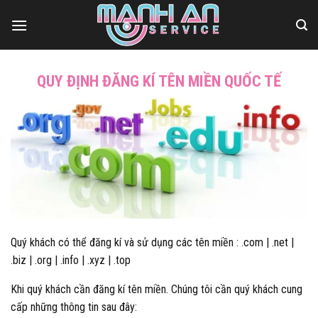
Bỏ
qua
nội
dung
QUY ĐỊNH ĐĂNG KÍ TÊN MIỀN QUỐC TẾ
Quý khách có thể đăng kí và sử dụng các tên miền : .com | .net |
.biz | .org | .info | .xyz | .top
Khi quý khách cần đăng kí tên miền. Chúng tôi cần quý khách cung
cấp những thông tin sau đây: