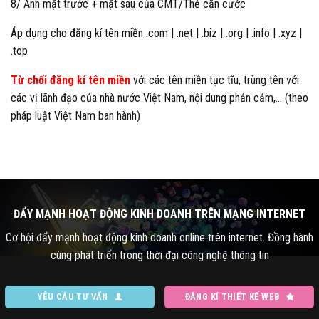
8/ Ảnh mặt trước + mặt sau của CMT/Thẻ căn cước
Áp dụng cho đăng kí tên miền .com | .net | .biz | .org | .info | .xyz |
.top
Từ chối đăng kí tên miền
với các tên miền tục tĩu, trùng tên với
các vị lãnh đạo của nhà nước Việt Nam, nội dung phản cảm,… (theo
pháp luật Việt Nam ban hành)
ĐẨY MẠNH HOẠT ĐỘNG KINH DOANH TRÊN MẠNG INTERNET
Cơ hội đẩy mạnh hoạt động kinh doanh online trên internet. Đồng hành
cùng phát triển trong thời đại công nghệ thông tin
YÊU CẦU TƯ VẤN
ĐĂNG KÍ THIẾT KẾ WEB