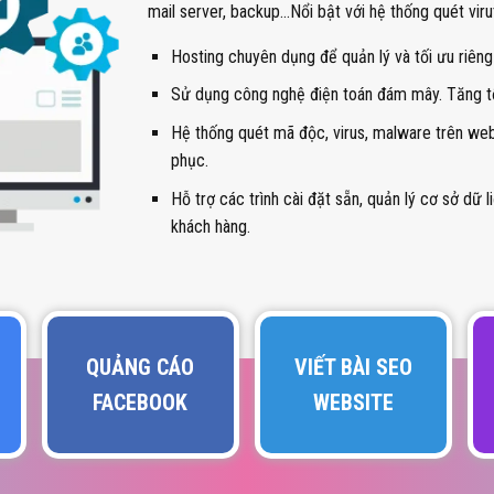
mail server, backup…Nổi bật với hệ thống quét vir
Hosting chuyên dụng để quản lý và tối ưu riê
Sử dụng công nghệ điện toán đám mây. Tăng tố
Hệ thống quét mã độc, virus, malware trên we
phục.
Hỗ trợ các trình cài đặt sẵn, quản lý cơ sở dữ l
khách hàng.
QUẢNG CÁO
VIẾT BÀI SEO
FACEBOOK
WEBSITE