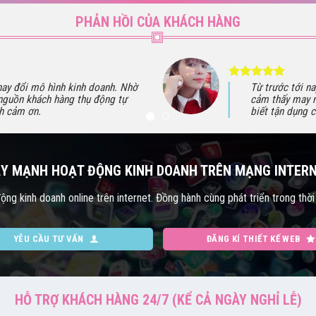
PHẢN HỒI CỦA KHÁCH HÀNG
hay đổi mô hình kinh doanh. Nhờ
Từ trước tới na
nguồn khách hàng thụ động tự
cảm thấy may m
nh cảm ơn.
biết tận dụng c
Y MẠNH HOẠT ĐỘNG KINH DOANH TRÊN MẠNG INTER
ng kinh doanh online trên internet. Đồng hành cùng phát triển trong thời
YÊU CẦU TƯ VẤN
ĐĂNG KÍ THIẾT KẾ WEB
HỖ TRỢ KHÁCH HÀNG 24/7 (KỂ CẢ NGÀY NGHỈ LỄ)