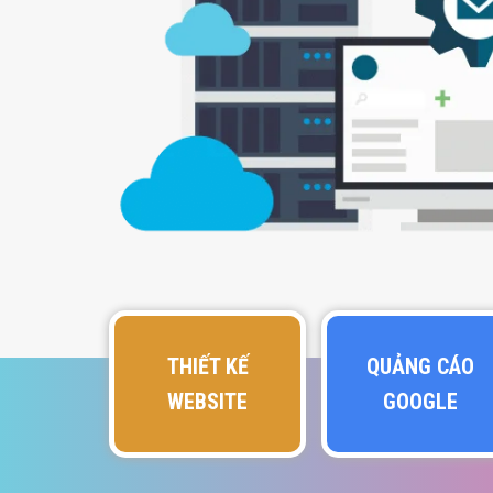
THIẾT KẾ
QUẢNG CÁO
WEBSITE
GOOGLE