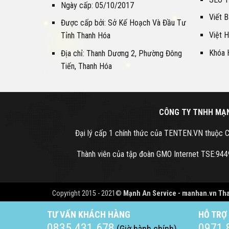
Ngày cấp: 05/10/2017
Viết 
Được cấp bởi: Sở Kế Hoạch Và Đầu Tư
Việt 
Tỉnh Thanh Hóa
Khóa 
Địa chỉ: Thanh Dương 2, Phường Đông
Tiến, Thanh Hóa
CÔNG TY TNHH MẠN
Đại lý cấp 1 chính thức của TENTEN.VN thuộ
Thành viên của tập đoàn GMO Internet TSE:9449
Copyright 2015 - 2021©
Mạnh An Service -
manhan.vn
Tha
TƯ VẤN KHÁCH HÀNG
HỖ TRỢ
0835 431 678
0971 
(Giờ hành chính)