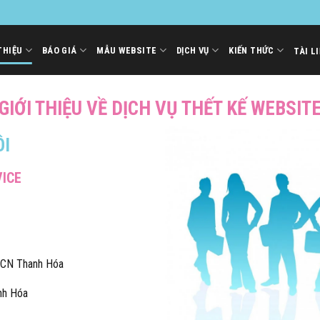
THIỆU
BÁO GIÁ
MẪU WEBSITE
DỊCH VỤ
KIẾN THỨC
TÀI L
GIỚI THIỆU VỀ DỊCH VỤ THẾT KẾ WEBSIT
ÔI
ICE
 CN Thanh Hóa
nh Hóa