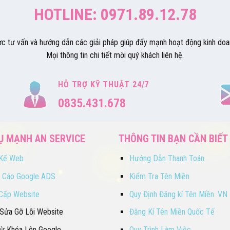
HOTLINE: 0971.89.12.78
ợc tư vấn và hướng dẫn các giải pháp giúp đẩy mạnh hoạt động kinh doan
Mọi thông tin chi tiết mời quý khách liên hệ.
HỖ TRỢ KỸ THUẬT 24/7
0835.431.678
Ụ MẠNH AN SERVICE
THÔNG TIN BẠN CẦN BIẾT
 Kế Web
Hướng Dẫn Thanh Toán
 Cáo Google ADS
Kiểm Tra Tên Miền
Cấp Website
Quy Định Đăng kí Tên Miền .VN
 Sửa Gỡ Lỗi Website
Đăng Kí Tên Miền Quốc Tế
ừ Khóa Lên Google
Quy Trình Làm Việc