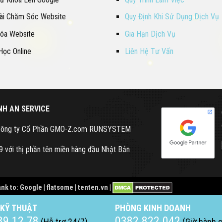
Bài Chăm Sóc Website
Quy Định Khi Sử Dụng Dịch Vụ
Hóa Website
Gia Hạn Dịch Vụ
Học Online
Liên Hệ Tư Vấn
H AN SERVICE
c Công ty Cổ Phần GMO-Z.com RUNSYSTEM
 với thị phần tên miền hàng đầu Nhật Bản
nk to: Google | flatsome | tenten.vn |
 KỸ THUẬT
PHÒNG KINH DOANH
89 12 78
0382 822 042
(Hỗ trợ 24/7)
(Giờ hành 