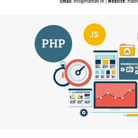
Email:
info@manhan.vn |
Website:
manha