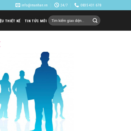
info@manhan.vn
24/7
0835 431 678
Tìm
IỆU THIẾT KẾ
TIN TỨC MỚI
kiếm:
E