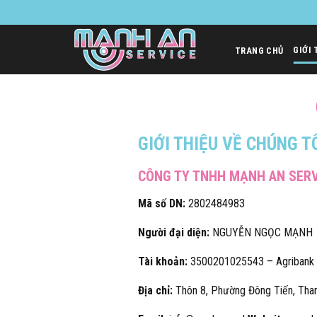
Bỏ
qua
nội
GIỚI 
TRANG CHỦ
dung
GIỚI THIỆU VỀ CHÚNG T
CÔNG TY TNHH MẠNH AN SERV
Mã số DN:
2802484983
Người đại diện:
NGUYỄN NGỌC MẠNH
Tài khoản:
3500201025543 – Agribank
Địa chỉ:
Thôn 8, Phường Đông Tiến, Tha