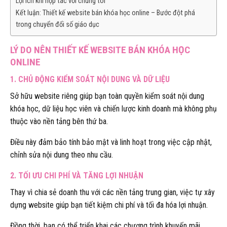
Lợi ích khi hợp tác với chúng tôi
Kết luận: Thiết kế website bán khóa học online – Bước đột phá
trong chuyển đổi số giáo dục
LÝ DO NÊN THIẾT KẾ WEBSITE BÁN KHÓA HỌC
ONLINE
1. CHỦ ĐỘNG KIỂM SOÁT NỘI DUNG VÀ DỮ LIỆU
Sở hữu website riêng giúp bạn toàn quyền kiểm soát nội dung
khóa học, dữ liệu học viên và chiến lược kinh doanh mà không phụ
thuộc vào nền tảng bên thứ ba.
Điều này đảm bảo tính bảo mật và linh hoạt trong việc cập nhật,
chỉnh sửa nội dung theo nhu cầu.
2. TỐI ƯU CHI PHÍ VÀ TĂNG LỢI NHUẬN
Thay vì chia sẻ doanh thu với các nền tảng trung gian, việc tự xây
dựng website giúp bạn tiết kiệm chi phí và tối đa hóa lợi nhuận.
Đồng thời, bạn có thể triển khai các chương trình khuyến mãi,