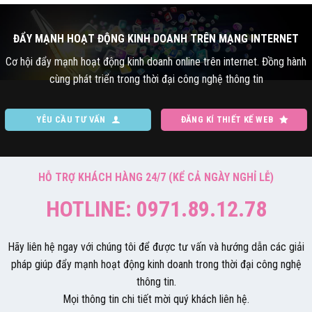
ĐẨY MẠNH HOẠT ĐỘNG KINH DOANH TRÊN MẠNG INTERNET
Cơ hội đẩy mạnh hoạt động kinh doanh online trên internet. Đồng hành
cùng phát triển trong thời đại công nghệ thông tin
YÊU CẦU TƯ VẤN
ĐĂNG KÍ THIẾT KẾ WEB
HỖ TRỢ KHÁCH HÀNG 24/7 (KỂ CẢ NGÀY NGHỈ LỄ)
HOTLINE: 0971.89.12.78
Hãy liên hệ ngay với chúng tôi để được tư vấn và hướng dẫn các giải
pháp giúp đẩy mạnh hoạt động kinh doanh trong thời đại công nghệ
thông tin.
Mọi thông tin chi tiết mời quý khách liên hệ.