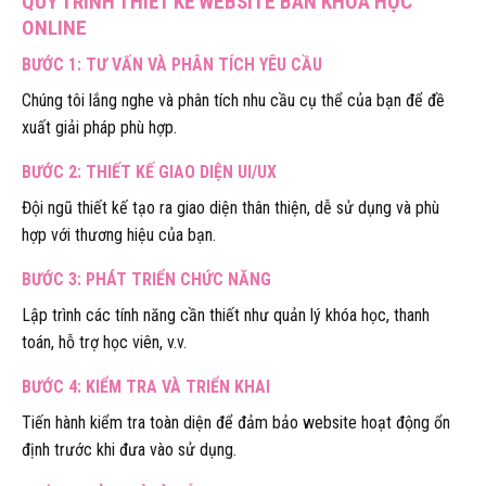
QUY TRÌNH THIẾT KẾ WEBSITE BÁN KHÓA HỌC
ONLINE
BƯỚC 1: TƯ VẤN VÀ PHÂN TÍCH YÊU CẦU
Chúng tôi lắng nghe và phân tích nhu cầu cụ thể của bạn để đề
xuất giải pháp phù hợp.
BƯỚC 2: THIẾT KẾ GIAO DIỆN UI/UX
Đội ngũ thiết kế tạo ra giao diện thân thiện, dễ sử dụng và phù
hợp với thương hiệu của bạn.
BƯỚC 3: PHÁT TRIỂN CHỨC NĂNG
Lập trình các tính năng cần thiết như quản lý khóa học, thanh
toán, hỗ trợ học viên, v.v.
BƯỚC 4: KIỂM TRA VÀ TRIỂN KHAI
Tiến hành kiểm tra toàn diện để đảm bảo website hoạt động ổn
định trước khi đưa vào sử dụng.