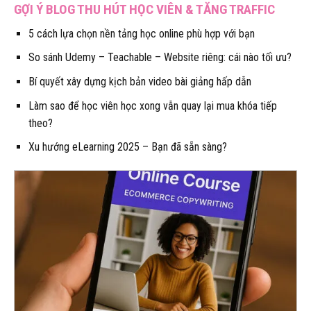
GỢI Ý BLOG THU HÚT HỌC VIÊN & TĂNG TRAFFIC
5 cách lựa chọn nền tảng học online phù hợp với bạn
So sánh Udemy – Teachable – Website riêng: cái nào tối ưu?
Bí quyết xây dựng kịch bản video bài giảng hấp dẫn
Làm sao để học viên học xong vẫn quay lại mua khóa tiếp
theo?
Xu hướng eLearning 2025 – Bạn đã sẵn sàng?