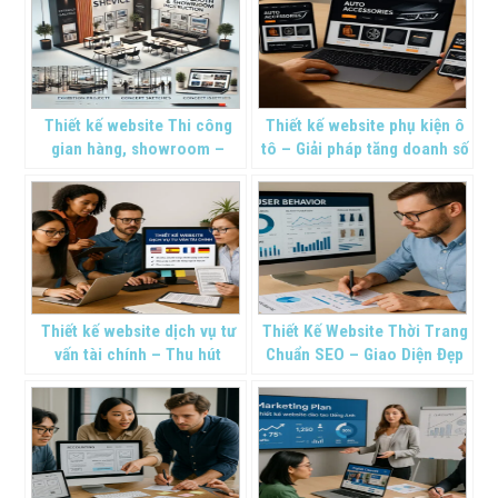
Thiết kế website Thi công
Thiết kế website phụ kiện ô
gian hàng, showroom –
tô – Giải pháp tăng doanh số
Chuẩn SEO
bền vững
Thiết kế website dịch vụ tư
Thiết Kế Website Thời Trang
vấn tài chính – Thu hút
Chuẩn SEO – Giao Diện Đẹp
khách hàng tiềm năng