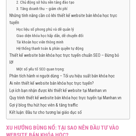
2. Chủ động sở hữu nền tảng đào tạo
3. Tăng doanh thu – giảm chi phí
Những tính năng cần có khi thiết kế website bán khóa học trực
tuyến
Học liệu số phong phú và dễ quản lý
Giao diện khóa học hấp dẫn, dễ chuyển đổi
Tài khoản học viên thông minh
Hệ thống thanh toán & phân quyền tự động
Thiết kế website bán khóa học trực tuyến chuẩn SEO – Đừng bỏ
lỡ!
Một số yếu tố SEO quan trọng:
Phân tích hành vi người dùng – Tối ưu hiệu suất bán khóa học
Ai nên thiết kế website bán khóa học trực tuyến?
Lợi ích bạn nhận được khi thiết kế website tại Manhan.vn
Quy trình thiết kế website bán khóa học trực tuyến tại Manhan.vn
Gợi ý blog thu hút học viên & tăng traffic
Kết luận: Đầu tư cho tương lai giáo dục số
XU HƯỚNG BÙNG NỔ: TẠI SAO NÊN ĐẦU TƯ VÀO
WEBSITE BÁN KHÓA HỌC?