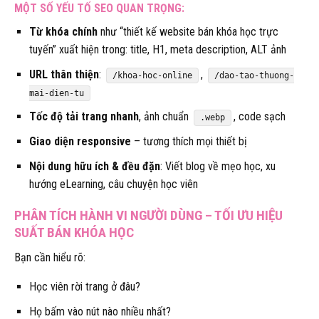
MỘT SỐ YẾU TỐ SEO QUAN TRỌNG:
Từ khóa chính
như “thiết kế website bán khóa học trực
tuyến” xuất hiện trong: title, H1, meta description, ALT ảnh
URL thân thiện
:
,
/khoa-hoc-online
/dao-tao-thuong-
mai-dien-tu
Tốc độ tải trang nhanh
, ảnh chuẩn
, code sạch
.webp
Giao diện responsive
– tương thích mọi thiết bị
Nội dung hữu ích & đều đặn
: Viết blog về mẹo học, xu
hướng eLearning, câu chuyện học viên
PHÂN TÍCH HÀNH VI NGƯỜI DÙNG – TỐI ƯU HIỆU
SUẤT BÁN KHÓA HỌC
Bạn cần hiểu rõ:
Học viên rời trang ở đâu?
Họ bấm vào nút nào nhiều nhất?