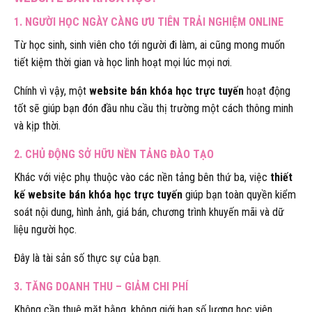
1. NGƯỜI HỌC NGÀY CÀNG ƯU TIÊN TRẢI NGHIỆM ONLINE
Từ học sinh, sinh viên cho tới người đi làm, ai cũng mong muốn
tiết kiệm thời gian và học linh hoạt mọi lúc mọi nơi.
Chính vì vậy, một
website bán khóa học trực tuyến
hoạt động
tốt sẽ giúp bạn đón đầu nhu cầu thị trường một cách thông minh
và kịp thời.
2. CHỦ ĐỘNG SỞ HỮU NỀN TẢNG ĐÀO TẠO
Khác với việc phụ thuộc vào các nền tảng bên thứ ba, việc
thiết
kế website bán khóa học trực tuyến
giúp bạn toàn quyền kiểm
soát nội dung, hình ảnh, giá bán, chương trình khuyến mãi và dữ
liệu người học.
Đây là tài sản số thực sự của bạn.
3. TĂNG DOANH THU – GIẢM CHI PHÍ
Không cần thuê mặt bằng, không giới hạn số lượng học viên,