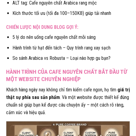
ALT tag: Cafe nguyên chất Arabica rang mộc
Kích thước tối ưu (tối đa 100–150KB) giúp tải nhanh
CHIẾN LƯỢC NỘI DUNG BLOG GỢI Ý:
5 lý do nên uống cafe nguyên chất mỗi sáng
Hành trình từ hạt đến tách – Quy trình rang xay sạch
So sánh Arabica vs Robusta – Loại nào hợp gu bạn?
HÀNH TRÌNH CỦA CAFE NGUYÊN CHẤT BẮT ĐẦU TỪ
MỘT WEBSITE CHUYÊN NGHIỆP
Khách hàng ngày nay không chỉ tìm kiếm cafe ngon, họ tìm
giá trị
thật sự phía sau sản phẩm
. Và một website được thiết kế đúng
chuẩn sẽ giúp bạn kể được câu chuyện ấy – một cách rõ ràng,
cảm xúc và hiệu quả.