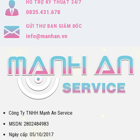
HỖ TRỢ KỸ THUẬT 24/7
0835.431.678
GỬI THƯ BAN GIÁM ĐỐC
info@manhan.vn
Công Ty TNHH Mạnh An Service
MSDN: 2802484983
Ngày cấp: 05/10/2017