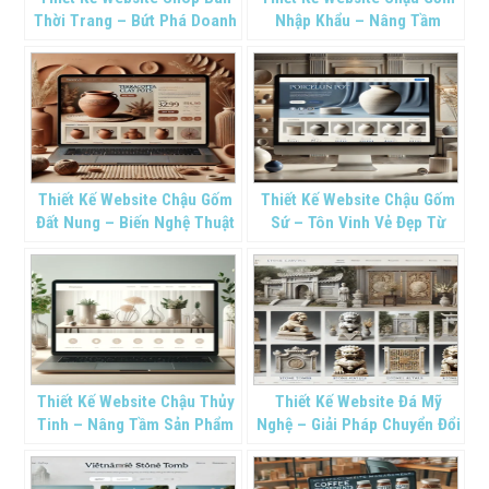
Thời Trang – Bứt Phá Doanh
Nhập Khẩu – Nâng Tầm
Số Bằng Trang Web Chuyên
Thương Hiệu Thủ Công Mỹ
Nghiệp
Nghệ
Thiết Kế Website Chậu Gốm
Thiết Kế Website Chậu Gốm
Đất Nung – Biến Nghệ Thuật
Sứ – Tôn Vinh Vẻ Đẹp Từ
Thủ Công Thành Thương Mại
Đất, Hòa Mình Vào Kỷ
Số
Nguyên Số
Thiết Kế Website Chậu Thủy
Thiết Kế Website Đá Mỹ
Tinh – Nâng Tầm Sản Phẩm
Nghệ – Giải Pháp Chuyển Đổi
Trang Trí Trong Suốt
Số Cho Làng Nghề Truyền
Thống