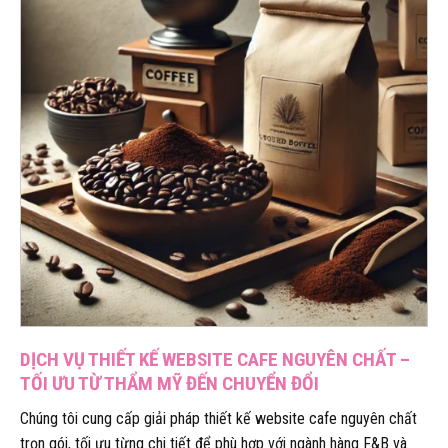
DỊCH VỤ THIẾT KẾ WEBSITE CAFE NGUYÊN CHẤT –
TỐI ƯU TỪ THẨM MỸ ĐẾN CHUYỂN ĐỔI
Chúng tôi cung cấp giải pháp thiết kế website cafe nguyên chất
trọn gói, tối ưu từng chi tiết để phù hợp với ngành hàng F&B và