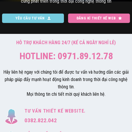
cùng phát triển trong thời đại công nghệ thông tin
YÊU CẦU TƯ VẤN
ĐĂNG KÍ THIẾT KẾ WEB
HỖ TRỢ KHÁCH HÀNG 24/7 (KỂ CẢ NGÀY NGHỈ LỄ)
HOTLINE: 0971.89.12.78
Hãy liên hệ ngay với chúng tôi để được tư vấn và hướng dẫn các giải
pháp giúp đẩy mạnh hoạt động kinh doanh trong thời đại công nghệ
thông tin.
Mọi thông tin chi tiết mời quý khách liên hệ.
TƯ VẤN THIẾT KẾ WEBSITE.
0382.822.042