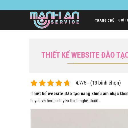
Bỏ
qua
nội
GIỚI 
TRANG CHỦ
dung
THIẾT KẾ WEBSITE ĐÀO T
4.7/5 - (13 bình chọn)
Thiết kế website đào tạo năng khiếu âm nhạc
không
huynh và học sinh yêu thích nghệ thuật.