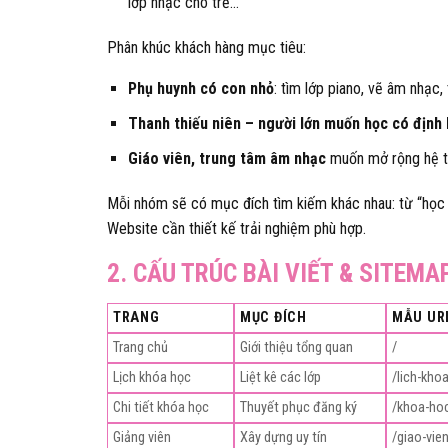
lớp nhạc cho trẻ…
Phân khúc khách hàng mục tiêu:
Phụ huynh có con nhỏ
: tìm lớp piano, vẽ âm nhạc,
Thanh thiếu niên – người lớn muốn học có định
Giáo viên, trung tâm âm nhạc
muốn mở rộng hệ t
Mỗi nhóm sẽ có mục đích tìm kiếm khác nhau: từ “học th
Website cần thiết kế trải nghiệm phù hợp.
2. CẤU TRÚC BÀI VIẾT & SITEMA
TRANG
MỤC ĐÍCH
MẪU UR
Trang chủ
Giới thiệu tổng quan
/
Lịch khóa học
Liệt kê các lớp
/lich-kho
Chi tiết khóa học
Thuyết phục đăng ký
/khoa-ho
Giảng viên
Xây dựng uy tín
/giao-vie