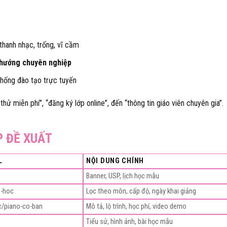
 thanh nhạc, trống, vĩ cầm
 hướng chuyên nghiệp
hống đào tạo trực tuyến
ử miễn phí”, “đăng ký lớp online”, đến “thông tin giáo viên chuyên gia”.
P ĐỀ XUẤT
L
NỘI DUNG CHÍNH
Banner, USP, lịch học mẫu
a-hoc
Lọc theo môn, cấp độ, ngày khai giảng
c/piano-co-ban
Mô tả, lộ trình, học phí, video demo
n
Tiểu sử, hình ảnh, bài học mẫu