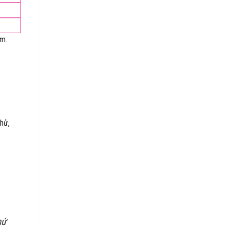
ếm.
hử,
hứ