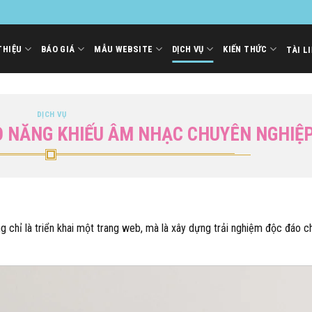
THIỆU
BÁO GIÁ
MẪU WEBSITE
DỊCH VỤ
KIẾN THỨC
TÀI L
DỊCH VỤ
ẠO NĂNG KHIẾU ÂM NHẠC CHUYÊN NGHIỆ
 chỉ là triển khai một trang web, mà là xây dựng trải nghiệm độc đáo c