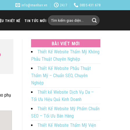
info@manhan.vn
24/7
0835 431 678
Tìm
IỆU THIẾT KẾ
TIN TỨC MỚI
kiếm:
BÀI VIẾT MỚI
Thiết Kế Website Thẩm Mỹ Không
P
Phẫu Thuật Chuyên Nghiệp
Thiết Kế Website Phẫu Thuật
Thẩm Mỹ – Chuẩn SEO, Chuyên
Nghiệp
Thiết kế Website Dịch Vụ Da –
ho phụ
Tối Ưu Hiệu Quả Kinh Doanh
Thiết Kế Website Mỹ Phẩm Chuẩn
SEO – Tối Ưu Bán Hàng
Thiết Kế Website Thẩm Mỹ Viện