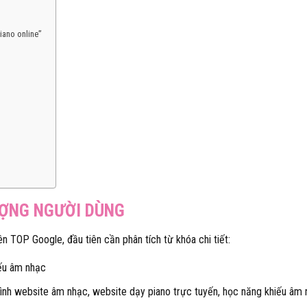
iano online”
ƯỢNG NGƯỜI DÙNG
ên TOP Google, đầu tiên cần phân tích từ khóa chi tiết:
iếu âm nhạc
trình website âm nhạc, website dạy piano trực tuyến, học năng khiếu âm 