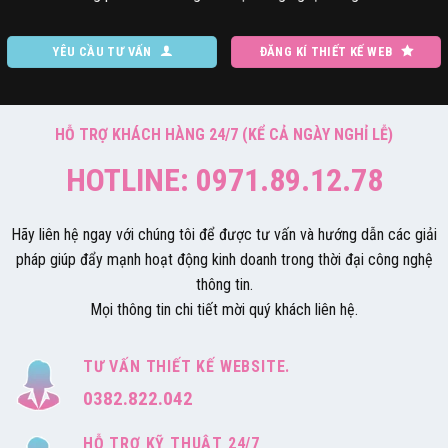
YÊU CẦU TƯ VẤN
ĐĂNG KÍ THIẾT KẾ WEB
HỖ TRỢ KHÁCH HÀNG 24/7 (KỂ CẢ NGÀY NGHỈ LỄ)
HOTLINE: 0971.89.12.78
Hãy liên hệ ngay với chúng tôi để được tư vấn và hướng dẫn các giải
pháp giúp đẩy mạnh hoạt động kinh doanh trong thời đại công nghệ
thông tin.
Mọi thông tin chi tiết mời quý khách liên hệ.
TƯ VẤN THIẾT KẾ WEBSITE.
0382.822.042
HỖ TRỢ KỸ THUẬT 24/7