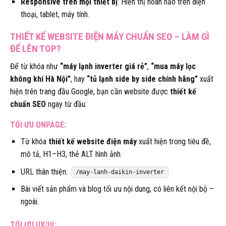
Responsive trên mọi thiết bị
: Hiển thị hoàn hảo trên điện
thoại, tablet, máy tính.
THIẾT KẾ WEBSITE ĐIỆN MÁY CHUẨN SEO – LÀM GÌ
ĐỂ LÊN TOP?
Để từ khóa như
“máy lạnh inverter giá rẻ”
,
“mua máy lọc
không khí Hà Nội”
, hay
“tủ lạnh side by side chính hãng”
xuất
hiện trên trang đầu Google, bạn cần website được
thiết kế
chuẩn SEO
ngay từ đầu:
TỐI ƯU ONPAGE:
Từ khóa
thiết kế website điện máy
xuất hiện trong tiêu đề,
mô tả, H1–H3, thẻ ALT hình ảnh.
URL thân thiện:
/may-lanh-daikin-inverter
Bài viết sản phẩm và blog tối ưu nội dung, có liên kết nội bộ –
ngoài.
TỐI ƯU UX/UI: