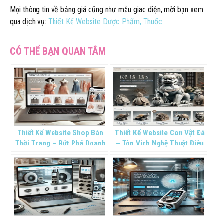
Mọi thông tin về bảng giá cũng như mẫu giao diện, mời bạn xem
qua dịch vụ:
Thiết Kế Website Dược Phẩm, Thuốc
Thiết Kế Website Shop Bán
Thiết Kế Website Con Vật Đá
Thời Trang – Bứt Phá Doanh
– Tôn Vinh Nghệ Thuật Điêu
Số Bằng Trang Web Chuyên
Khắc Truyền Thống Trên
Nghiệp
Nền Tảng Số