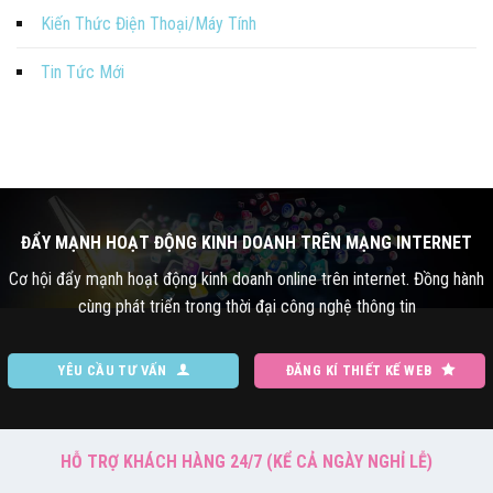
Kiến Thức Điện Thoại/Máy Tính
Tin Tức Mới
ĐẨY MẠNH HOẠT ĐỘNG KINH DOANH TRÊN MẠNG INTERNET
Cơ hội đẩy mạnh hoạt động kinh doanh online trên internet. Đồng hành
cùng phát triển trong thời đại công nghệ thông tin
YÊU CẦU TƯ VẤN
ĐĂNG KÍ THIẾT KẾ WEB
HỖ TRỢ KHÁCH HÀNG 24/7 (KỂ CẢ NGÀY NGHỈ LỄ)