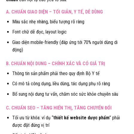
A. CHUẨN GIAO DIỆN – TỐI GIẢN, Y TẾ, DỄ DÙNG
Màu sắc nhẹ nhàng, biểu tượng rõ ràng
Font chữ dễ đọc, layout logic
Giao diện mobile-friendly (đáp ứng tới 70% người dùng di
động)
B. CHUẨN NỘI DUNG – CHÍNH XÁC VÀ CÓ GIÁ TRỊ
Thông tin sản phẩm phải theo quy định Bộ Y tế
Có mô tả công dụng, liều dùng, tác dụng phụ rõ ràng
Bổ sung nội dung tư vấn, chăm sóc sức khỏe chuyên sâu
C. CHUẨN SEO – TĂNG HIỂN THỊ, TĂNG CHUYỂN ĐỔI
Tối ưu từ khóa: ví dụ “
thiết kế website dược phẩm
” phải
được đặt đúng vị trí