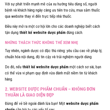
Với sự phát triển mạnh mẽ của xu hướng tiêu dùng số, người
bệnh và khách hàng ngày càng ưu tiên tra cứu, mua sắm thuốc
qua website thay vì đến trực tiếp nhà thuốc.
Điều này mở ra một cơ hội lớn cho các doanh nghiệp biết cách
tận dụng
thiết kế website dược phẩm
đúng cách.
NHỮNG THÁCH THỨC KHÔNG THỂ XEM NHẸ
Tuy nhiên, ngành dược có đặc thù riêng: yêu cầu cao về pháp lý,
chuẩn hóa nội dung, độ tin cậy và trải nghiệm người dùng.
Do đó, nếu
thiết kế website dược phẩm
một cách sơ sài, bạn
có thể vừa vi phạm quy định vừa đánh mất niềm tin từ khách
hàng.
2. WEBSITE DƯỢC PHẨM CHUẨN – KHÔNG ĐƠN
THUẦN LÀ GIAO DIỆN ĐẸP
Đừng để vẻ bề ngoài đánh lừa bạn! Một
website dược phẩm
chuẩn
cần hội tụ các yếu tố sau: