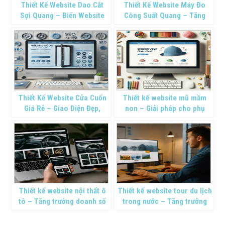
Thiết Kế Website Dao Cắt
Thiết Kế Website Máy Đo
Sợi Quang – Biến Website
Công Suất Quang – Tăng
Thành “Công Cụ Sắc Bén”
Hiệu Quả Kinh Doanh, Dẫn
Của Bạn Trong Cuộc Đua
Đầu Thị Trường Ngách
Chuyển Đổi Số
Thiết Kế Website Cửa Cuốn
Thiết kế website mũ mầm
Giá Rẻ – Giao Diện Đẹp,
non – Giải pháp cho phụ
chuẩn SEO
kiện giáo dục
Thiết kế website nội thất ô
Thiết kế website tour du lịch
tô – Tăng trưởng doanh số
trong nước – Tăng trưởng
và thương hiệu
kinh doanh