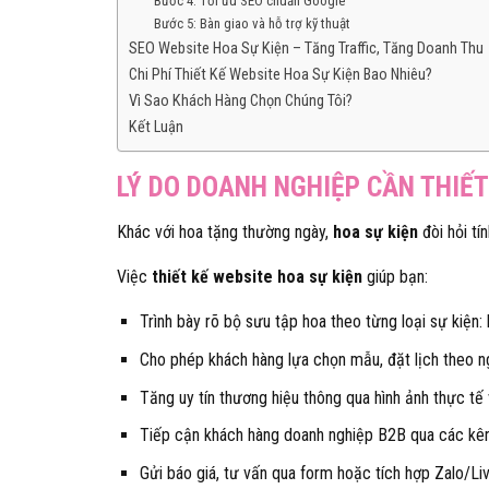
Bước 4: Tối ưu SEO chuẩn Google
Bước 5: Bàn giao và hỗ trợ kỹ thuật
SEO Website Hoa Sự Kiện – Tăng Traffic, Tăng Doanh Thu
Chi Phí Thiết Kế Website Hoa Sự Kiện Bao Nhiêu?
Vì Sao Khách Hàng Chọn Chúng Tôi?
Kết Luận
LÝ DO DOANH NGHIỆP CẦN THIẾT
Khác với hoa tặng thường ngày,
hoa sự kiện
đòi hỏi tí
Việc
thiết kế website hoa sự kiện
giúp bạn:
Trình bày rõ bộ sưu tập hoa theo từng loại sự kiện: k
Cho phép khách hàng lựa chọn mẫu, đặt lịch theo ng
Tăng uy tín thương hiệu thông qua hình ảnh thực tế
Tiếp cận khách hàng doanh nghiệp B2B qua các kê
Gửi báo giá, tư vấn qua form hoặc tích hợp Zalo/Li