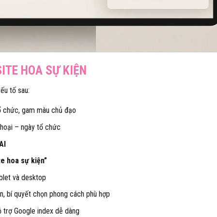
ITE HOA SỰ KIỆN
ếu tố sau:
 tổ chức, gam màu chủ đạo
thoại – ngày tổ chức
AI
e hoa sự kiện”
ablet và desktop
n, bí quyết chọn phong cách phù hợp
ỗ trợ Google index dễ dàng