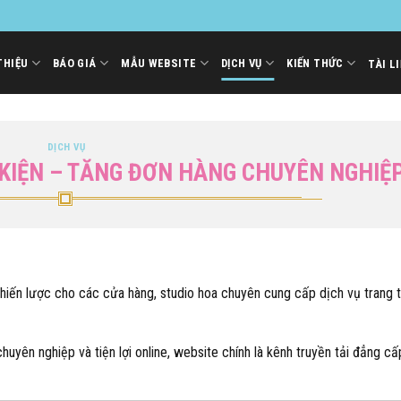
THIỆU
BÁO GIÁ
MẪU WEBSITE
DỊCH VỤ
KIẾN THỨC
TÀI L
DỊCH VỤ
 KIỆN – TĂNG ĐƠN HÀNG CHUYÊN NGHIỆ
iến lược cho các cửa hàng, studio hoa chuyên cung cấp dịch vụ trang t
huyên nghiệp và tiện lợi online, website chính là kênh truyền tải đẳng cấ