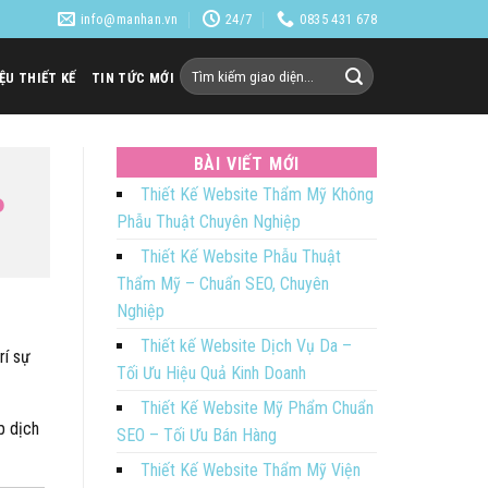
info@manhan.vn
24/7
0835 431 678
Tìm
IỆU THIẾT KẾ
TIN TỨC MỚI
kiếm:
BÀI VIẾT MỚI
Thiết Kế Website Thẩm Mỹ Không
P
Phẫu Thuật Chuyên Nghiệp
Thiết Kế Website Phẫu Thuật
Thẩm Mỹ – Chuẩn SEO, Chuyên
Nghiệp
Thiết kế Website Dịch Vụ Da –
rí sự
Tối Ưu Hiệu Quả Kinh Doanh
Thiết Kế Website Mỹ Phẩm Chuẩn
p dịch
SEO – Tối Ưu Bán Hàng
Thiết Kế Website Thẩm Mỹ Viện