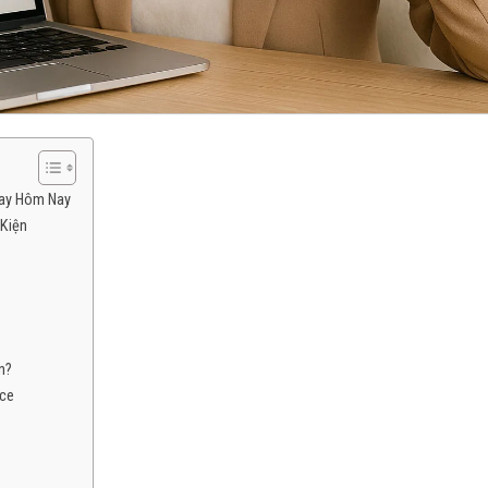
gay Hôm Nay
 Kiện
n?
ice