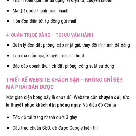
Thanh toán qua thẻ tín dụng, ví điện tử, chuyển khoản
Mã QR code thanh toán nhanh
Hóa đơn điện tử, tự động gửi mail
4. QUẢN TRỊ DỄ DÀNG – TỐI ƯU VẬN HÀNH
Quản lý đơn đặt phòng, cập nhật giá, thay đổi hình ảnh dễ dàng
Tạo mã giảm giá, khuyến mãi linh hoạt
Báo cáo doanh thu, lịch đặt phòng, công suất sử dụng
THIẾT KẾ WEBSITE KHÁCH SẠN – KHÔNG CHỈ ĐẸP,
MÀ PHẢI BÁN ĐƯỢC
Một giao diện bóng bẩy là chưa đủ. Website cần
chuyển đổi
, tức
là
thuyết phục khách đặt phòng ngay
. Và điều đó đến từ:
Tốc độ tải trang nhanh dưới 3 giây
Cấu trúc chuẩn SEO: dễ được Google hiển thị