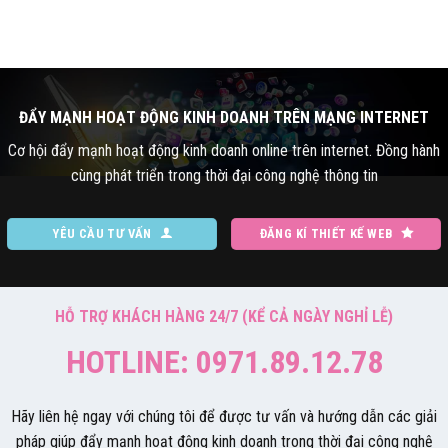
ĐẨY MẠNH HOẠT ĐỘNG KINH DOANH TRÊN MẠNG INTERNET
Cơ hội đẩy mạnh hoạt động kinh doanh online trên internet. Đồng hành
cùng phát triển trong thời đại công nghệ thông tin
YÊU CẦU TƯ VẤN
ĐĂNG KÍ THIẾT KẾ WEB
HỖ TRỢ KHÁCH HÀNG 24/7 (KỂ CẢ NGÀY NGHỈ LỄ)
HOTLINE: 0971.89.12.78
Hãy liên hệ ngay với chúng tôi để được tư vấn và hướng dẫn các giải
pháp giúp đẩy mạnh hoạt động kinh doanh trong thời đại công nghệ