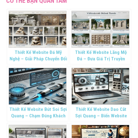
Thiết Kế Website Đá Mỹ
Thiết Kế Website Lăng Mộ
Nghệ – Giải Pháp Chuyển Đổi
Đá – Đưa Giá Trị Truyền
Số Cho Làng Nghề Truyền
Thống Tiến Gần Thời Đại Số
Thống
Thiết Kế Website Bút Soi Sợi
Thiết Kế Website Dao Cắt
Quang – Chạm Đúng Khách
Sợi Quang – Biến Website
Hàng, Tăng Gấp Đôi Doanh
Thành “Công Cụ Sắc Bén”
Số
Của Bạn Trong Cuộc Đua
Chuyển Đổi Số