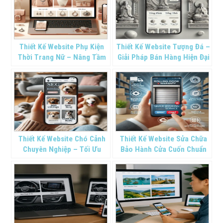
Thiết Kế Website Phụ Kiện
Thiết Kế Website Tượng Đá –
Thời Trang Nữ – Nâng Tầm
Giải Pháp Bán Hàng Hiện Đại
Phong Cách, Định Hình
Cho Nghề Truyền Thống
Thương Hiệu
Nghìn Năm
Thiết Kế Website Chó Cảnh
Thiết Kế Website Sửa Chữa
Chuyên Nghiệp – Tối Ưu
Bảo Hành Cửa Cuốn Chuẩn
Hiệu Quả Kinh Doanh Thú
SEO
Kiểng