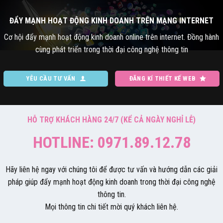
ĐẨY MẠNH HOẠT ĐỘNG KINH DOANH TRÊN MẠNG INTERNET
Cơ hội đẩy mạnh hoạt động kinh doanh online trên internet. Đồng hành
cùng phát triển trong thời đại công nghệ thông tin
YÊU CẦU TƯ VẤN
ĐĂNG KÍ THIẾT KẾ WEB
HỖ TRỢ KHÁCH HÀNG 24/7 (KỂ CẢ NGÀY NGHỈ LỄ)
HOTLINE: 0971.89.12.78
Hãy liên hệ ngay với chúng tôi để được tư vấn và hướng dẫn các giải
pháp giúp đẩy mạnh hoạt động kinh doanh trong thời đại công nghệ
thông tin.
Mọi thông tin chi tiết mời quý khách liên hệ.