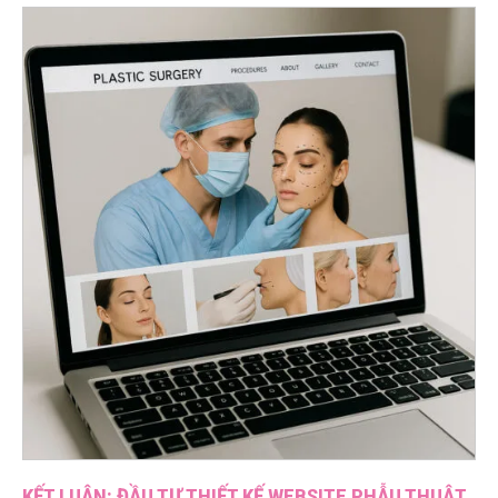
KẾT LUẬN: ĐẦU TƯ THIẾT KẾ WEBSITE PHẪU THUẬT