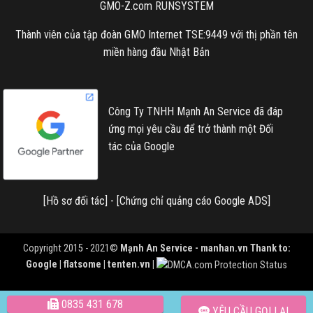
GMO-Z.com RUNSYSTEM
Thành viên của tập đoàn GMO Internet TSE:9449 với thị phần tên
miền hàng đầu Nhật Bản
Công Ty TNHH Mạnh An Service đã đáp
ứng mọi yêu cầu để trở thành một Đối
tác của Google
[
Hồ sơ đối tác
] - [
Chứng chỉ quảng cáo Google ADS
]
Copyright 2015 - 2021©
Mạnh An Service -
manhan.vn
Thank to:
Google | flatsome | tenten.vn |
0835 431 678
YÊU CẦU GỌI LẠI