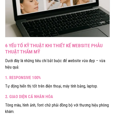
6 YẾU TỐ KỸ THUẬT KHI THIẾT KẾ WEBSITE PHẪU
THUẬT THẨM MỸ
Dưới đây là những tiêu chí bắt buộc để website vừa đẹp – vừa
hiệu quả:
1.
RESPONSIVE 100%
Tự động hiển thị tốt trên điện thoại, máy tính bảng, laptop.
2.
GIAO DIỆN CÁ NHÂN HÓA
Tông màu, hình ảnh, font chữ phải đồng bộ với thương hiệu phòng
khám.