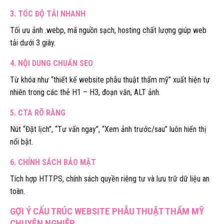
3.
TỐC ĐỘ TẢI NHANH
Tối ưu ảnh .webp, mã nguồn sạch, hosting chất lượng giúp web
tải dưới 3 giây.
4.
NỘI DUNG CHUẨN SEO
Từ khóa như “thiết kế website phẫu thuật thẩm mỹ” xuất hiện tự
nhiên trong các thẻ H1 – H3, đoạn văn, ALT ảnh.
5.
CTA RÕ RÀNG
Nút “Đặt lịch”, “Tư vấn ngay”, “Xem ảnh trước/sau” luôn hiển thị
nổi bật.
6.
CHÍNH SÁCH BẢO MẬT
Tích hợp HTTPS, chính sách quyền riêng tư và lưu trữ dữ liệu an
toàn.
GỢI Ý CẤU TRÚC WEBSITE PHẪU THUẬT THẨM MỸ
CHUYÊN NGHIỆP