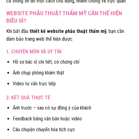
cả thông tin đó một cách chủ động, nhanh chóng và trực quan.
WEBSITE PHẪU THUẬT THẨM MỸ CẦN THỂ HIỆN
ĐIỀU GÌ?
Khi bắt đầu
thiết kế website phẫu thuật thẩm mỹ
, bạn cần
đảm bảo trang web thể hiện được:
1.
CHUYÊN MÔN VÀ UY TÍN
Hồ sơ bác sĩ chi tiết, có chứng chỉ
Ảnh chụp phòng khám thật
Video tư vấn trực tiếp
2.
KẾT QUẢ THỰC TẾ
Ảnh trước – sau có sự đồng ý của khách
Feedback bằng văn bản hoặc video
Câu chuyện chuyển hóa tích cực