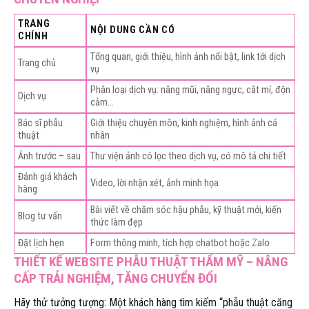
TRANG
NỘI DUNG CẦN CÓ
CHÍNH
Tổng quan, giới thiệu, hình ảnh nổi bật, link tới dịch
Trang chủ
vụ
Phân loại dịch vụ: nâng mũi, nâng ngực, cắt mí, độn
Dịch vụ
cằm…
Bác sĩ phẫu
Giới thiệu chuyên môn, kinh nghiệm, hình ảnh cá
thuật
nhân
Ảnh trước – sau
Thư viện ảnh có lọc theo dịch vụ, có mô tả chi tiết
Đánh giá khách
Video, lời nhận xét, ảnh minh họa
hàng
Bài viết về chăm sóc hậu phẫu, kỹ thuật mới, kiến
Blog tư vấn
thức làm đẹp
Đặt lịch hẹn
Form thông minh, tích hợp chatbot hoặc Zalo
THIẾT KẾ WEBSITE PHẪU THUẬT THẨM MỸ – NÂNG
CẤP TRẢI NGHIỆM, TĂNG CHUYỂN ĐỔI
Hãy thử tưởng tượng: Một khách hàng tìm kiếm “phẫu thuật căng