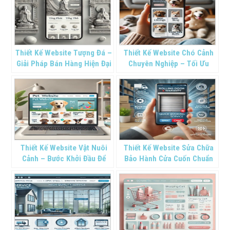
Thiết Kế Website Tượng Đá –
Thiết Kế Website Chó Cảnh
Giải Pháp Bán Hàng Hiện Đại
Chuyên Nghiệp – Tối Ưu
Cho Nghề Truyền Thống
Hiệu Quả Kinh Doanh Thú
Nghìn Năm
Kiểng
Thiết Kế Website Vật Nuôi
Thiết Kế Website Sửa Chữa
Cảnh – Bước Khởi Đầu Để
Bảo Hành Cửa Cuốn Chuẩn
Xây Dựng Thương Hiệu Thú
SEO
Kiểng Online