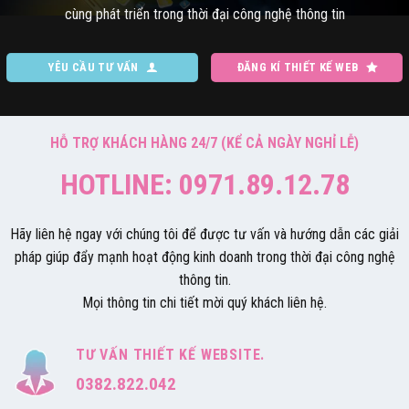
cùng phát triển trong thời đại công nghệ thông tin
YÊU CẦU TƯ VẤN
ĐĂNG KÍ THIẾT KẾ WEB
HỖ TRỢ KHÁCH HÀNG 24/7 (KỂ CẢ NGÀY NGHỈ LỄ)
HOTLINE: 0971.89.12.78
Hãy liên hệ ngay với chúng tôi để được tư vấn và hướng dẫn các giải
pháp giúp đẩy mạnh hoạt động kinh doanh trong thời đại công nghệ
thông tin.
Mọi thông tin chi tiết mời quý khách liên hệ.
TƯ VẤN THIẾT KẾ WEBSITE.
0382.822.042