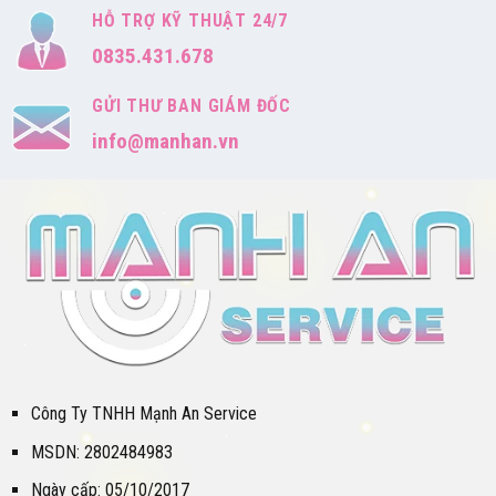
HỖ TRỢ KỸ THUẬT 24/7
0835.431.678
GỬI THƯ BAN GIÁM ĐỐC
info@manhan.vn
Công Ty TNHH Mạnh An Service
MSDN: 2802484983
Ngày cấp: 05/10/2017