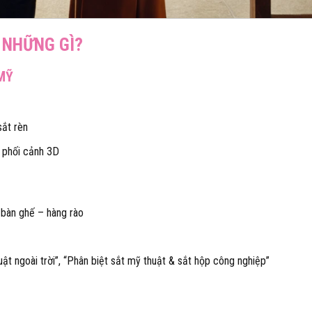
 NHỮNG GÌ?
MỸ
sắt rèn
ì phối cảnh 3D
bàn ghế – hàng rào
ật ngoài trời”, “Phân biệt sắt mỹ thuật & sắt hộp công nghiệp”