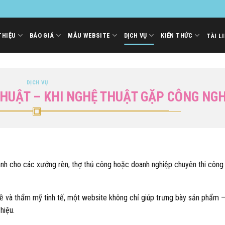
THIỆU
BÁO GIÁ
MẪU WEBSITE
DỊCH VỤ
KIẾN THỨC
TÀI L
DỊCH VỤ
THUẬT – KHI NGHỆ THUẬT GẶP CÔNG NG
dành cho các xưởng rèn, thợ thủ công hoặc doanh nghiệp chuyên thi công
hề và thẩm mỹ tinh tế, một website không chỉ giúp trưng bày sản phẩm 
hiệu.