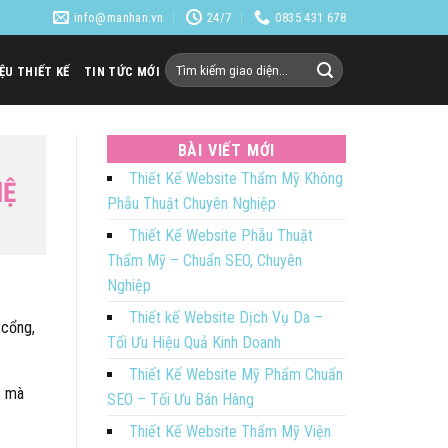
info@manhan.vn
24/7
0835 431 678
Tìm
IỆU THIẾT KẾ
TIN TỨC MỚI
kiếm:
BÀI VIẾT MỚI
Thiết Kế Website Thẩm Mỹ Không
HỆ
Phẫu Thuật Chuyên Nghiệp
Thiết Kế Website Phẫu Thuật
Thẩm Mỹ – Chuẩn SEO, Chuyên
Nghiệp
Thiết kế Website Dịch Vụ Da –
 cổng,
Tối Ưu Hiệu Quả Kinh Doanh
Thiết Kế Website Mỹ Phẩm Chuẩn
– mà
SEO – Tối Ưu Bán Hàng
Thiết Kế Website Thẩm Mỹ Viện