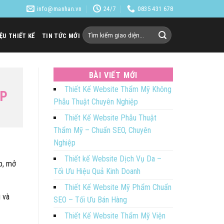
info@manhan.vn
24/7
0835 431 678
Tìm
IỆU THIẾT KẾ
TIN TỨC MỚI
kiếm:
BÀI VIẾT MỚI
Thiết Kế Website Thẩm Mỹ Không
ẸP
Phẫu Thuật Chuyên Nghiệp
Thiết Kế Website Phẫu Thuật
Thẩm Mỹ – Chuẩn SEO, Chuyên
Nghiệp
Thiết kế Website Dịch Vụ Da –
p, mở
Tối Ưu Hiệu Quả Kinh Doanh
Thiết Kế Website Mỹ Phẩm Chuẩn
 và
SEO – Tối Ưu Bán Hàng
Thiết Kế Website Thẩm Mỹ Viện