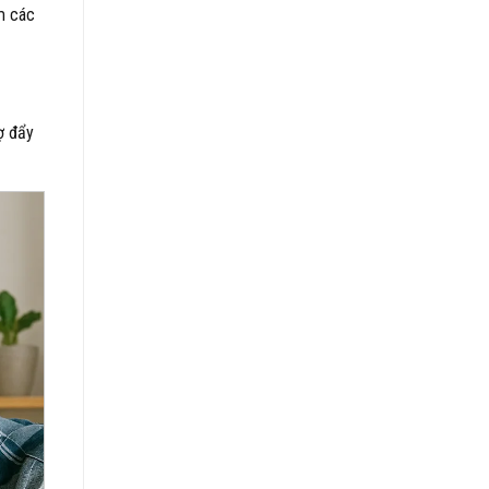
m các
ợ đẩy