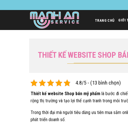
Bỏ
qua
nội
GIỚI 
TRANG CHỦ
dung
THIẾT KẾ WEBSITE SHOP BÁ
4.8/5 - (13 bình chọn)
Thiết kế website Shop bán mỹ phẩm
là bước đi chi
rộng thị trường và tạo lợi thế cạnh tranh trong môi tr
Trong thời đại mà người tiêu dùng ưu tiên mua sắm onl
phát triển doanh số.