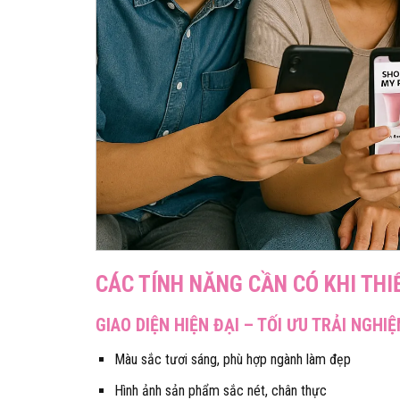
CÁC TÍNH NĂNG CẦN CÓ KHI TH
GIAO DIỆN HIỆN ĐẠI – TỐI ƯU TRẢI NGH
Màu sắc tươi sáng, phù hợp ngành làm đẹp
Hình ảnh sản phẩm sắc nét, chân thực