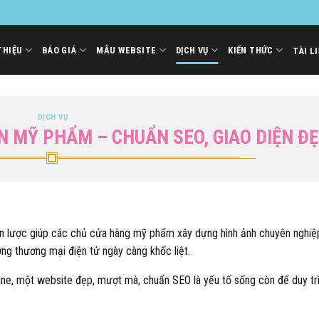
THIỆU
BÁO GIÁ
MẪU WEBSITE
DỊCH VỤ
KIẾN THỨC
TÀI L
DỊCH VỤ
N MỸ PHẨM – CHUẨN SEO, GIAO DIỆN Đ
ến lược giúp các chủ cửa hàng mỹ phẩm xây dựng hình ảnh chuyên nghiệ
ường thương mại điện tử ngày càng khốc liệt.
ine, một website đẹp, mượt mà, chuẩn SEO là yếu tố sống còn để duy trì