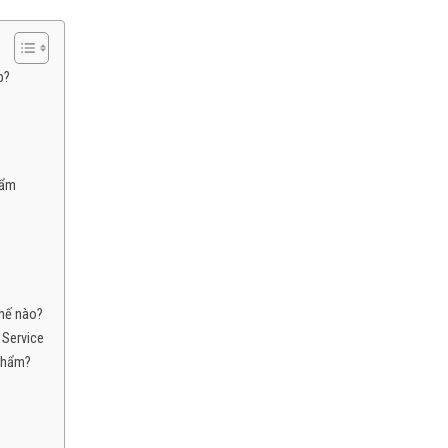
p?
hẩm
hế nào?
 Service
 phẩm?