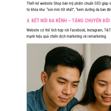
Thiết kế website Shop bán mỹ phẩm chuẩn SEO giúp sho
từ khóa như: “son môi tốt nhất”, “kem dưỡng da ban đê
4. KẾT NỐI ĐA KÊNH – TĂNG CHUYỂN ĐỔI
Website có thể tích hợp với Facebook, Instagram, TikTo
mạnh hiệu quả chiến dịch marketing và remarketing.