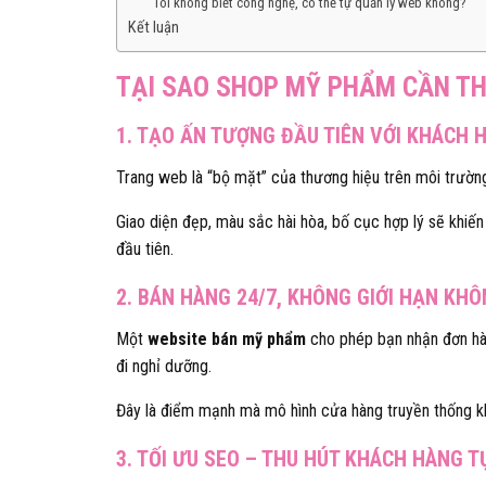
Tôi không biết công nghệ, có thể tự quản lý web không?
Kết luận
TẠI SAO SHOP MỸ PHẨM CẦN TH
1. TẠO ẤN TƯỢNG ĐẦU TIÊN VỚI KHÁCH 
Trang web là “bộ mặt” của thương hiệu trên môi trườn
Giao diện đẹp, màu sắc hài hòa, bố cục hợp lý sẽ khiế
đầu tiên.
2. BÁN HÀNG 24/7, KHÔNG GIỚI HẠN KHÔ
Một
website bán mỹ phẩm
cho phép bạn nhận đơn hàn
đi nghỉ dưỡng.
Đây là điểm mạnh mà mô hình cửa hàng truyền thống k
3. TỐI ƯU SEO – THU HÚT KHÁCH HÀNG T