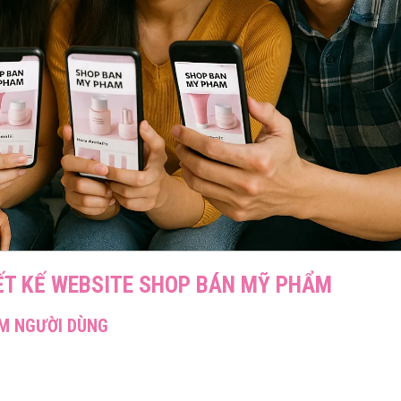
IẾT KẾ WEBSITE SHOP BÁN MỸ PHẨM
IỆM NGƯỜI DÙNG