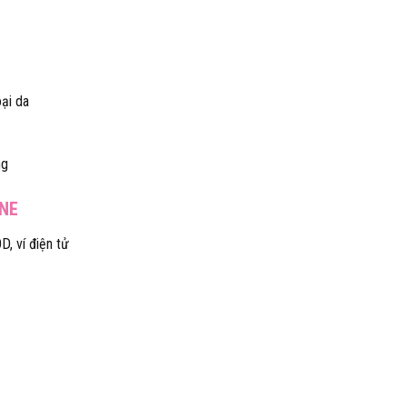
ại da
ng
INE
D, ví điện tử