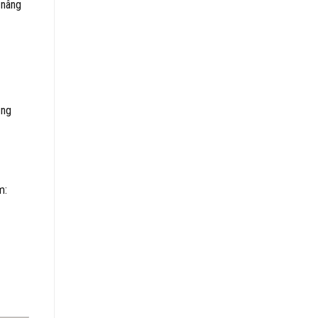
 nâng
ạng
m: