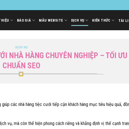
THIỆU
BÁO GIÁ
MẪU WEBSITE
DỊCH VỤ
KIẾN THỨC
TÀI L
DỊCH VỤ
ƯỚI NHÀ HÀNG CHUYÊN NGHIỆP – TỐI ƯU
CHUẨN SEO
 giúp các nhà hàng tiệc cưới tiếp cận khách hàng mục tiêu hiệu quả, đồ
dịch vụ, mà còn thể hiện phong cách riêng và khẳng định vị thế cạnh tran