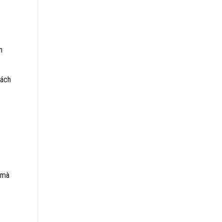
n
hách
 mà