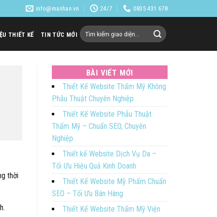
info@manhan.vn
24/7
0835 431 678
Tìm
IỆU THIẾT KẾ
TIN TỨC MỚI
kiếm:
BÀI VIẾT MỚI
Thiết Kế Website Thẩm Mỹ Không
Phẫu Thuật Chuyên Nghiệp
Thiết Kế Website Phẫu Thuật
Thẩm Mỹ – Chuẩn SEO, Chuyên
Nghiệp
Thiết kế Website Dịch Vụ Da –
Tối Ưu Hiệu Quả Kinh Doanh
ng thời
Thiết Kế Website Mỹ Phẩm Chuẩn
SEO – Tối Ưu Bán Hàng
h.
Thiết Kế Website Thẩm Mỹ Viện