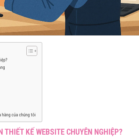
hiệp?
àng
hà hàng của chúng tôi
N THIẾT KẾ WEBSITE CHUYÊN NGHIỆP?