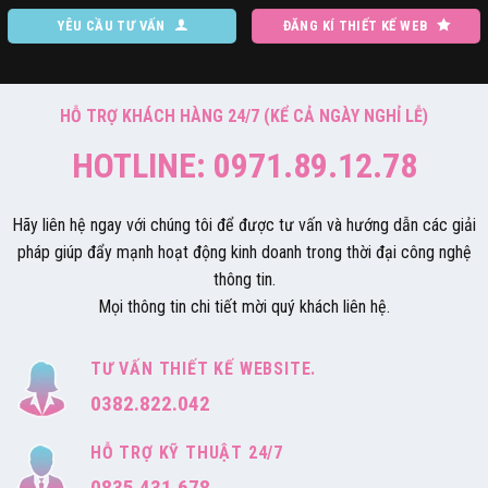
YÊU CẦU TƯ VẤN
ĐĂNG KÍ THIẾT KẾ WEB
HỖ TRỢ KHÁCH HÀNG 24/7 (KỂ CẢ NGÀY NGHỈ LỄ)
HOTLINE: 0971.89.12.78
Hãy liên hệ ngay với chúng tôi để được tư vấn và hướng dẫn các giải
pháp giúp đẩy mạnh hoạt động kinh doanh trong thời đại công nghệ
thông tin.
Mọi thông tin chi tiết mời quý khách liên hệ.
TƯ VẤN THIẾT KẾ WEBSITE.
0382.822.042
HỖ TRỢ KỸ THUẬT 24/7
0835.431.678