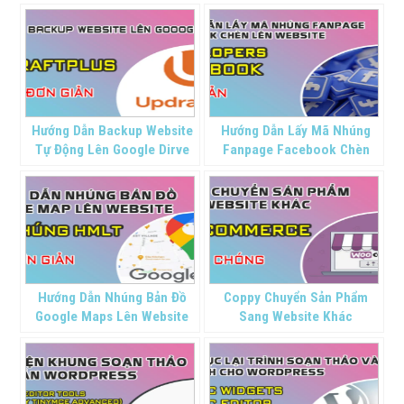
Mạnh An Service khi sử
dụng web
Hướng Dẫn Backup Website
Hướng Dẫn Lấy Mã Nhúng
Tự Động Lên Google Dirve
Fanpage Facebook Chèn
Lên Website
Hướng Dẫn Nhúng Bản Đồ
Coppy Chuyển Sản Phẩm
Google Maps Lên Website
Sang Website Khác