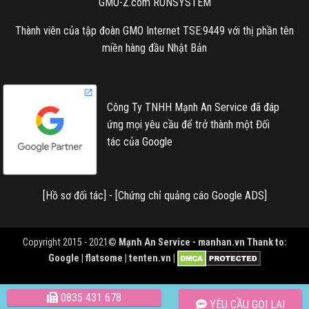
GMO-Z.com RUNSYSTEM
Thành viên của tập đoàn GMO Internet TSE:9449 với thị phần tên
miền hàng đầu Nhật Bản
Công Ty TNHH Mạnh An Service đã đáp
ứng mọi yêu cầu để trở thành một Đối
tác của Google
[
Hồ sơ đối tác
] - [
Chứng chỉ quảng cáo Google ADS
]
Copyright 2015 - 2021©
Mạnh An Service -
manhan.vn
Thank to:
Google | flatsome | tenten.vn |
0835 431 678
YÊU CẦU GỌI LẠI