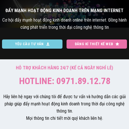
ĐẨY MẠNH HOẠT ĐỘNG KINH DOANH TRÊN MẠNG INTERNET
Cơ hội đẩy mạnh hoạt động kinh doanh online trên internet. Đồng hành
cùng phát triển trong thời đại công nghệ thông tin
YÊU CẦU TƯ VẤN
ĐĂNG KÍ THIẾT KẾ WEB
HỖ TRỢ KHÁCH HÀNG 24/7 (KỂ CẢ NGÀY NGHỈ LỄ)
HOTLINE: 0971.89.12.78
Hãy liên hệ ngay với chúng tôi để được tư vấn và hướng dẫn các giải
pháp giúp đẩy mạnh hoạt động kinh doanh trong thời đại công nghệ
thông tin.
Mọi thông tin chi tiết mời quý khách liên hệ.