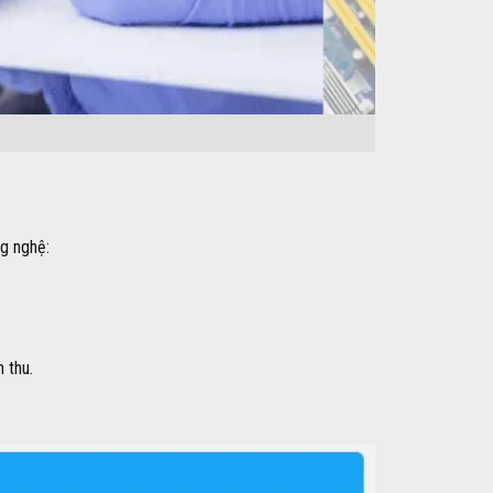
ng nghệ:
 thu.