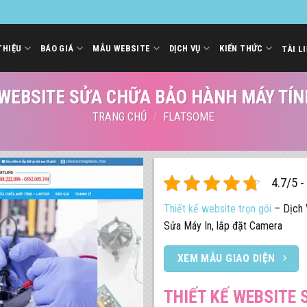
THIỆU
BÁO GIÁ
MẪU WEBSITE
DỊCH VỤ
KIẾN THỨC
TÀI L
 WEBSITE SỬA CHỮA BẢO HÀNH MÁY TÍ
TRANG CHỦ
/
FLATSOME
4.7/5 -
Thiết kế website trọn gói
– Dịch 
Sửa Máy In, lắp đặt Camera
XEM MẪU GIAO DIỆN
THIẾT KẾ WEBSITE