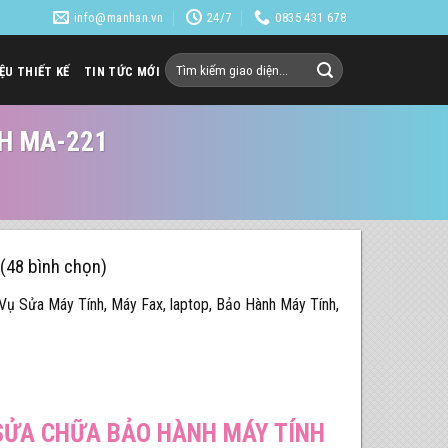
info@manhan.vn
24/7
0835 431 678
Tìm
IỆU THIẾT KẾ
TIN TỨC MỚI
kiếm:
NH MA-221
 (48 bình chọn)
Vụ Sửa Máy Tính, Máy Fax, laptop, Bảo Hành Máy Tính,
 SỬA CHỮA BẢO HÀNH MÁY TÍNH