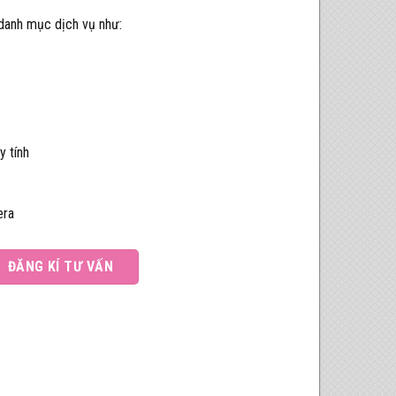
 danh mục dịch vụ như:
y tính
era
ĐĂNG KÍ TƯ VẤN