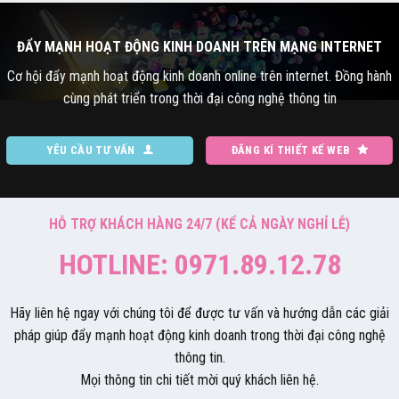
ĐẨY MẠNH HOẠT ĐỘNG KINH DOANH TRÊN MẠNG INTERNET
Cơ hội đẩy mạnh hoạt động kinh doanh online trên internet. Đồng hành
cùng phát triển trong thời đại công nghệ thông tin
YÊU CẦU TƯ VẤN
ĐĂNG KÍ THIẾT KẾ WEB
HỖ TRỢ KHÁCH HÀNG 24/7 (KỂ CẢ NGÀY NGHỈ LỄ)
HOTLINE: 0971.89.12.78
Hãy liên hệ ngay với chúng tôi để được tư vấn và hướng dẫn các giải
pháp giúp đẩy mạnh hoạt động kinh doanh trong thời đại công nghệ
thông tin.
Mọi thông tin chi tiết mời quý khách liên hệ.