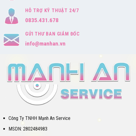
HỖ TRỢ KỸ THUẬT 24/7
0835.431.678
GỬI THƯ BAN GIÁM ĐỐC
info@manhan.vn
Công Ty TNHH Mạnh An Service
MSDN: 2802484983