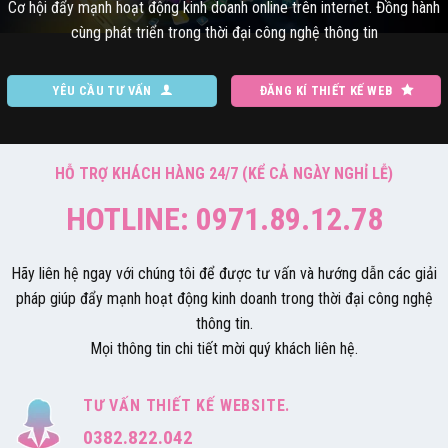
Cơ hội đẩy mạnh hoạt động kinh doanh online trên internet. Đồng hành
cùng phát triển trong thời đại công nghệ thông tin
YÊU CẦU TƯ VẤN
ĐĂNG KÍ THIẾT KẾ WEB
HỖ TRỢ KHÁCH HÀNG 24/7 (KỂ CẢ NGÀY NGHỈ LỄ)
HOTLINE: 0971.89.12.78
Hãy liên hệ ngay với chúng tôi để được tư vấn và hướng dẫn các giải
pháp giúp đẩy mạnh hoạt động kinh doanh trong thời đại công nghệ
thông tin.
Mọi thông tin chi tiết mời quý khách liên hệ.
TƯ VẤN THIẾT KẾ WEBSITE.
0382.822.042