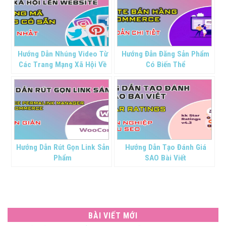
Hướng Dẫn Nhúng Video Từ
Hướng Đẫn Đăng Sản Phẩm
Các Trang Mạng Xã Hội Về
Có Biến Thể
Website
Hướng Dẫn Rút Gọn Link Sản
Hướng Dẫn Tạo Đánh Giá
Phẩm
SAO Bài Viết
BÀI VIẾT MỚI