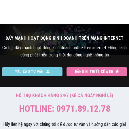
ĐẨY MẠNH HOẠT ĐỘNG KINH DOANH TRÊN MẠNG INTERNET
Cơ hội đẩy mạnh hoạt động kinh doanh online trên internet. Đồng hành
cùng phát triển trong thời đại công nghệ thông tin
YÊU CẦU TƯ VẤN
ĐĂNG KÍ THIẾT KẾ WEB
HỖ TRỢ KHÁCH HÀNG 24/7 (KỂ CẢ NGÀY NGHỈ LỄ)
HOTLINE: 0971.89.12.78
Hãy liên hệ ngay với chúng tôi để được tư vấn và hướng dẫn các giải