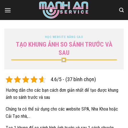
Bỏ
qua
nội
dung
HỌC WEBSITE NÂNG CAO
TẠO KHUNG ẢNH SO SÁNH TRƯỚC VÀ
SAU
4.6/5 - (37 bình chọn)
Hướng dẫn cho các bạn cách đơn giản nhất để tạo được khung
ảnh so sánh trước và sau
Chúng ta có thể sử dụng cho các website SPA, Nha Khoa hoặc
Cải Tạo nhà,…
Tạo 1 khung để so sánh hình ảnh trước và sau 1 cách chuyên