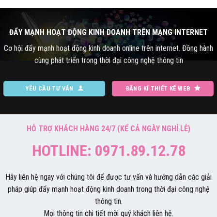
ĐẨY MẠNH HOẠT ĐỘNG KINH DOANH TRÊN MẠNG INTERNET
Cơ hội đẩy mạnh hoạt động kinh doanh online trên internet. Đồng hành
cùng phát triển trong thời đại công nghệ thông tin
YÊU CẦU TƯ VẤN
ĐĂNG KÍ THIẾT KẾ WEB
HỖ TRỢ KHÁCH HÀNG 24/7 (KỂ CẢ NGÀY NGHỈ LỄ)
HOTLINE: 0971.89.12.78
Hãy liên hệ ngay với chúng tôi để được tư vấn và hướng dẫn các giải
pháp giúp đẩy mạnh hoạt động kinh doanh trong thời đại công nghệ
thông tin.
Mọi thông tin chi tiết mời quý khách liên hệ.