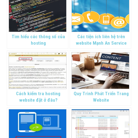
Tìm hiểu các thông số của
Các tiện ích liên hệ trên
hosting
website Mạnh An Service
cung cấp cho khách hàng
Cách kiểm tra hosting
Quy Trình Phát Triển Trang
website đặt ở đâu?
Website