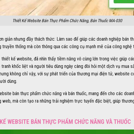
Thiết Kế Website Bán Thực Phẩm Chức Năng, Bán Thuốc MA-030
ơn giản nhưng đầy thách thức: Làm sao để giúp các doanh nghiệp bán t
g truyền thống mà còn thông qua các công cụ mạnh mẽ của công nghệ t
c thiết kế website, đã nhìn thấy tiềm năng vô cùng lớn trong việc giúp
 tranh khốc liệt và người tiêu dùng ngày càng đòi hỏi một dịch vụ mua sắ
Nhưng không chỉ vậy, với sự phát triển của thương mại điện tử, websit
gười dùng.
ế website bán thực phẩm chức năng và bán thuốc, mang đến cho các doan
g web, mà còn tạo ra những trải nghiệm trực tuyến đặc biệt, giúp thương
T KẾ WEBSITE BÁN THỰC PHẨM CHỨC NĂNG VÀ THUỐC