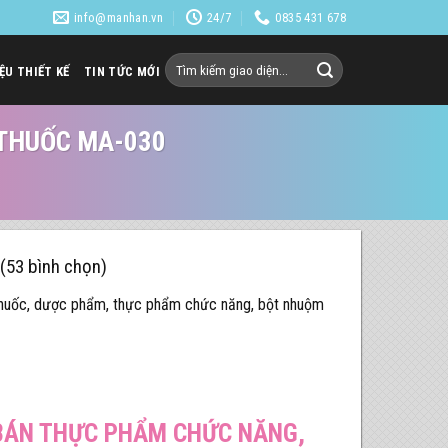
info@manhan.vn
24/7
0835 431 678
Tìm
IỆU THIẾT KẾ
TIN TỨC MỚI
kiếm:
 THUỐC MA-030
 (53 bình chọn)
huốc, dược phẩm, thực phẩm chức năng, bột nhuộm
 BÁN THỰC PHẨM CHỨC NĂNG,