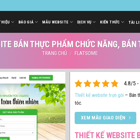
THIỆU
BÁO GIÁ
MẪU WEBSITE
DỊCH VỤ
KIẾN THỨC
TÀI L
SITE BÁN THỰC PHẨM CHỨC NĂNG, BÁN
TRANG CHỦ
/
FLATSOME
4.8/5 -
Thiết kế website trọn gói
– Bán t
tóc.
XEM MẪU GIAO DIỆN
THIẾT KẾ WEBSITE