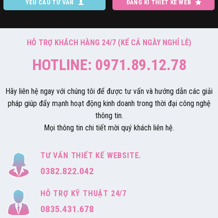
YÊU CẦU TƯ VẤN
ĐĂNG KÍ THIẾT KẾ WEB
HỖ TRỢ KHÁCH HÀNG 24/7 (KỂ CẢ NGÀY NGHỈ LỄ)
HOTLINE: 0971.89.12.78
Hãy liên hệ ngay với chúng tôi để được tư vấn và hướng dẫn các giải
pháp giúp đẩy mạnh hoạt động kinh doanh trong thời đại công nghệ
thông tin.
Mọi thông tin chi tiết mời quý khách liên hệ.
TƯ VẤN THIẾT KẾ WEBSITE.
0382.822.042
HỖ TRỢ KỸ THUẬT 24/7
0835.431.678