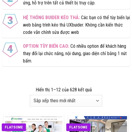
ứng, hỗ trợ trên tất cả thiết bị truy cập.
HỆ THỐNG BUIDER KÉO THẢ:
Các bạn có thể tùy biến lại
web bằng trình kéo thả UXbuider. Không cần kiến thức
code vẫn chỉnh sửa được web
OPTION TÙY BIẾN CAO:
Có nhiều option để khách hàng
thay đổi lại chức năng, nội dung, giao diện chỉ bằng 1 nút
bấm.
Đã
Hiển thị 1–12 của 628 kết quả
sắp
xếp
theo
mới
nhất
FLATSOME
FLATSOME