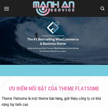
Bỏ
qua
nội
dung
ƯU ĐIỂM NỔI BẬT CỦA THEME FLATSOME
Theme Flatsome là một theme bán hàng, giới thiệu công ty có khả
năng tùy biến cao.