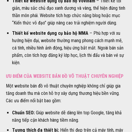
Thiết kế website dụng cụ bảo hộ Vovinam
– Thiết kế tối
giản, màu sắc chủ đạo xanh dương và vàng, thể hiện đúng tinh
thần môn phái. Website tích hợp chức năng blog hoặc mục
“Kiến thức võ đạo” giúp nâng cao trải nghiệm người dùng.
Thiết kế website dụng cụ bảo hộ MMA
– Phù hợp với xu
hướng hiện đại, website thường mang phong cách mạnh mẽ,
cá tính, nhiều hình ảnh động, hiệu ứng bắt mắt. Ngoài bán sản
phẩm, còn tích hợp đăng ký lớp học, lịch thi đấu và bán vé sự
kiện.
ƯU ĐIỂM CỦA WEBSITE BÁN ĐỒ VÕ THUẬT CHUYÊN NGHIỆP
Một website bán đồ võ thuật chuyên nghiệp không chỉ giúp gia
tăng doanh thu mà còn hỗ trợ xây dựng thương hiệu bền vững.
Các ưu điểm nổi bật bao gồm:
Chuẩn SEO:
Giúp website dễ dàng lên top Google, tăng khả
năng tiếp cận khách hàng tiềm năng.
Tương thích đa thiết bị:
Hiển thị đẹp trên cả máy tính, máy