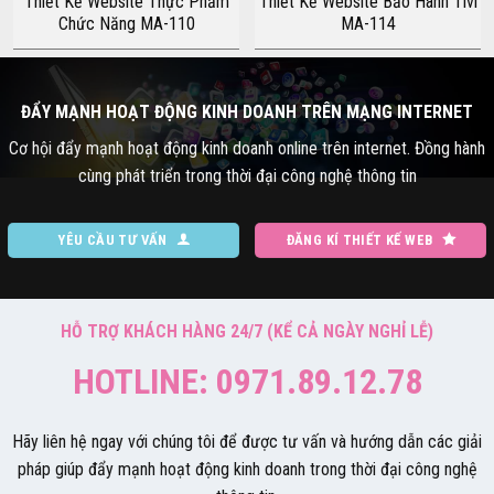
Thiết Kế Website Thực Phẩm
Thiết Kế Website Bảo Hành Tivi
Chức Năng MA-110
MA-114
ĐẨY MẠNH HOẠT ĐỘNG KINH DOANH TRÊN MẠNG INTERNET
Cơ hội đẩy mạnh hoạt động kinh doanh online trên internet. Đồng hành
cùng phát triển trong thời đại công nghệ thông tin
YÊU CẦU TƯ VẤN
ĐĂNG KÍ THIẾT KẾ WEB
HỖ TRỢ KHÁCH HÀNG 24/7 (KỂ CẢ NGÀY NGHỈ LỄ)
HOTLINE: 0971.89.12.78
Hãy liên hệ ngay với chúng tôi để được tư vấn và hướng dẫn các giải
pháp giúp đẩy mạnh hoạt động kinh doanh trong thời đại công nghệ