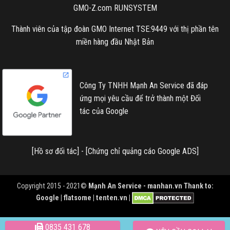
GMO-Z.com RUNSYSTEM
Thành viên của tập đoàn GMO Internet TSE:9449 với thị phần tên
miền hàng đầu Nhật Bản
Công Ty TNHH Mạnh An Service đã đáp
ứng mọi yêu cầu để trở thành một Đối
tác của Google
[
Hồ sơ đối tác
] - [
Chứng chỉ quảng cáo Google ADS
]
Copyright 2015 - 2021©
Mạnh An Service -
manhan.vn
Thank to:
Google | flatsome | tenten.vn |
0835 431 678