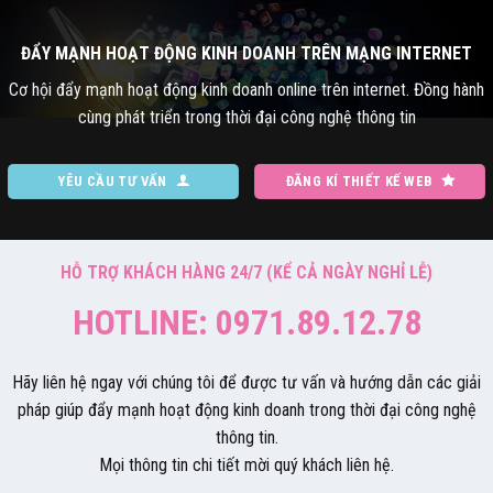
ĐẨY MẠNH HOẠT ĐỘNG KINH DOANH TRÊN MẠNG INTERNET
Cơ hội đẩy mạnh hoạt động kinh doanh online trên internet. Đồng hành
cùng phát triển trong thời đại công nghệ thông tin
YÊU CẦU TƯ VẤN
ĐĂNG KÍ THIẾT KẾ WEB
HỖ TRỢ KHÁCH HÀNG 24/7 (KỂ CẢ NGÀY NGHỈ LỄ)
HOTLINE: 0971.89.12.78
Hãy liên hệ ngay với chúng tôi để được tư vấn và hướng dẫn các giải
pháp giúp đẩy mạnh hoạt động kinh doanh trong thời đại công nghệ
thông tin.
Mọi thông tin chi tiết mời quý khách liên hệ.