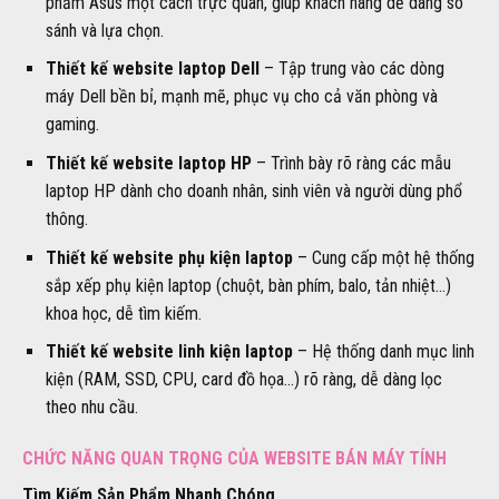
phẩm Asus một cách trực quan, giúp khách hàng dễ dàng so
sánh và lựa chọn.
Thiết kế website laptop Dell
– Tập trung vào các dòng
máy Dell bền bỉ, mạnh mẽ, phục vụ cho cả văn phòng và
gaming.
Thiết kế website laptop HP
– Trình bày rõ ràng các mẫu
laptop HP dành cho doanh nhân, sinh viên và người dùng phổ
thông.
Thiết kế website phụ kiện laptop
– Cung cấp một hệ thống
sắp xếp phụ kiện laptop (chuột, bàn phím, balo, tản nhiệt…)
khoa học, dễ tìm kiếm.
Thiết kế website linh kiện laptop
– Hệ thống danh mục linh
kiện (RAM, SSD, CPU, card đồ họa…) rõ ràng, dễ dàng lọc
theo nhu cầu.
CHỨC NĂNG QUAN TRỌNG CỦA WEBSITE BÁN MÁY TÍNH
Tìm Kiếm Sản Phẩm Nhanh Chóng