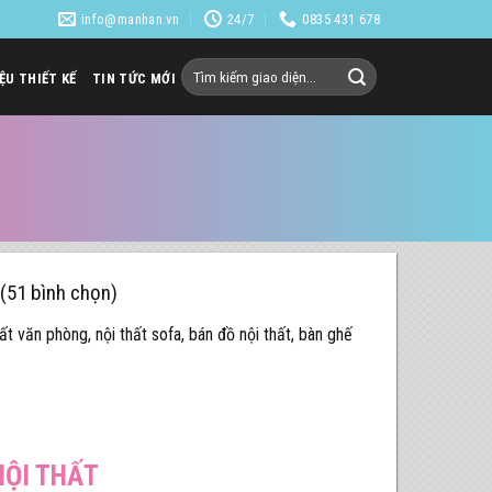
info@manhan.vn
24/7
0835 431 678
Tìm
IỆU THIẾT KẾ
TIN TỨC MỚI
kiếm:
 (51 bình chọn)
ất văn phòng, nội thất sofa, bán đồ nội thất, bàn ghế
NỘI THẤT