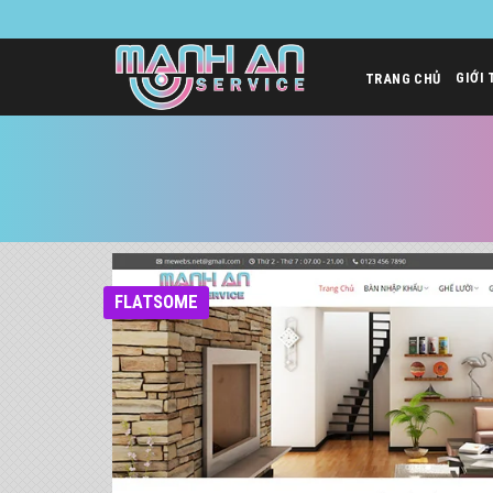
Bỏ
qua
nội
GIỚI 
TRANG CHỦ
dung
FLATSOME