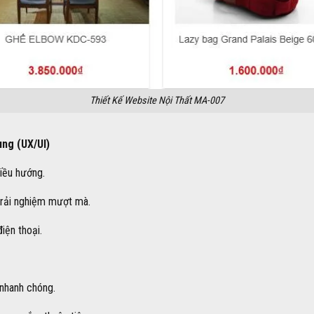
Thiết Kế Website Nội Thất MA-007
ùng (UX/UI)
iều hướng.
 trải nghiệm mượt mà.
iện thoại.
 nhanh chóng.