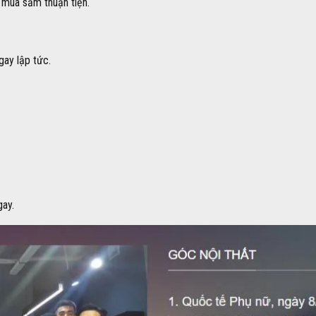
h mua sắm thuận tiện.
gay lập tức.
gay.