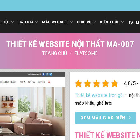
THIỆU
BÁO GIÁ
MẪU WEBSITE
DỊCH VỤ
KIẾN THỨC
TÀI L
THIẾT KẾ WEBSITE NỘI THẤT MA-007
TRANG CHỦ
/
FLATSOME
4.8/5 -
Thiết kế website trọn gói
– nội th
nhập khẩu, ghế lười
XEM MẪU GIAO DIỆN
THIẾT KẾ WEBSITE 