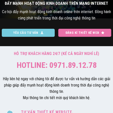
ĐẨY MẠNH HOẠT ĐỘNG KINH DOANH TRÊN MẠNG INTERNET
Cơ hội đẩy mạnh hoạt động kinh doanh online trên internet. Đồng hành
cùng phát triển trong thời đại công nghệ thông tin
YÊU CẦU TƯ VẤN
ĐĂNG KÍ THIẾT KẾ WEB
HỖ TRỢ KHÁCH HÀNG 24/7 (KỂ CẢ NGÀY NGHỈ LỄ)
HOTLINE: 0971.89.12.78
Hãy liên hệ ngay với chúng tôi để được tư vấn và hướng dẫn các giải
pháp giúp đẩy mạnh hoạt động kinh doanh trong thời đại công nghệ
thông tin.
Mọi thông tin chi tiết mời quý khách liên hệ.
TƯ VẤN THIẾT KẾ WEBSITE.