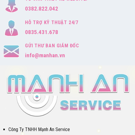
0382.822.042
HỖ TRỢ KỸ THUẬT 24/7
0835.431.678
GỬI THƯ BAN GIÁM ĐỐC
info@manhan.vn
Công Ty TNHH Mạnh An Service