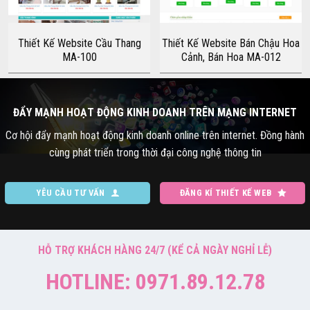
Thiết Kế Website Cầu Thang
Thiết Kế Website Bán Chậu Hoa
MA-100
Cảnh, Bán Hoa MA-012
ĐẨY MẠNH HOẠT ĐỘNG KINH DOANH TRÊN MẠNG INTERNET
Cơ hội đẩy mạnh hoạt động kinh doanh online trên internet. Đồng hành
cùng phát triển trong thời đại công nghệ thông tin
YÊU CẦU TƯ VẤN
ĐĂNG KÍ THIẾT KẾ WEB
HỖ TRỢ KHÁCH HÀNG 24/7 (KỂ CẢ NGÀY NGHỈ LỄ)
HOTLINE: 0971.89.12.78