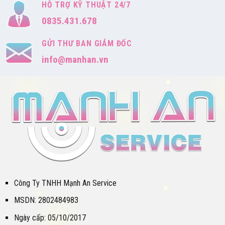
HỖ TRỢ KỸ THUẬT 24/7
0835.431.678
GỬI THƯ BAN GIÁM ĐỐC
info@manhan.vn
Công Ty TNHH Mạnh An Service
MSDN: 2802484983
Ngày cấp: 05/10/2017