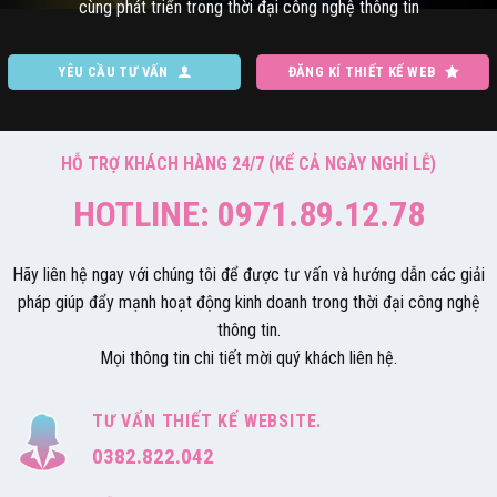
cùng phát triển trong thời đại công nghệ thông tin
YÊU CẦU TƯ VẤN
ĐĂNG KÍ THIẾT KẾ WEB
HỖ TRỢ KHÁCH HÀNG 24/7 (KỂ CẢ NGÀY NGHỈ LỄ)
HOTLINE: 0971.89.12.78
Hãy liên hệ ngay với chúng tôi để được tư vấn và hướng dẫn các giải
pháp giúp đẩy mạnh hoạt động kinh doanh trong thời đại công nghệ
thông tin.
Mọi thông tin chi tiết mời quý khách liên hệ.
TƯ VẤN THIẾT KẾ WEBSITE.
0382.822.042