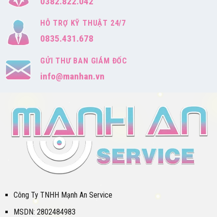
0382.822.042
HỖ TRỢ KỸ THUẬT 24/7
0835.431.678
GỬI THƯ BAN GIÁM ĐỐC
info@manhan.vn
Công Ty TNHH Mạnh An Service
MSDN: 2802484983