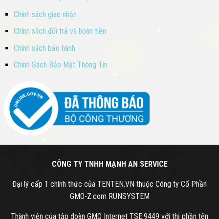
Chính sách giao nhận
Chính sách đổi trả và hoàn tiền
Chính sách bảo hành
Chính Sách Bảo Mật Thông Tin
CÔNG TY TNHH MẠNH AN SERVICE
Đại lý cấp 1 chính thức của TENTEN.VN thuộc Công ty Cổ Phần
GMO-Z.com RUNSYSTEM
Thành viên của tập đoàn GMO Internet TSE:9449 với thị phần tên