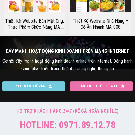
Thiết Kế Website Bán Mật Ong,
Thiết Kế Website Nhà Hàng –
Thực Phẩm Chức Năng MA-
Đồ Ăn Nhanh MA-008
003
ĐẨY MẠNH HOẠT ĐỘNG KINH DOANH TRÊN MẠNG INTERNET
Cơ hội đẩy mạnh hoạt động kinh doanh online trên internet. Đồng hành
cùng phát triển trong thời đại công nghệ thông tin
YÊU CẦU TƯ VẤN
ĐĂNG KÍ THIẾT KẾ WEB
HỖ TRỢ KHÁCH HÀNG 24/7 (KỂ CẢ NGÀY NGHỈ LỄ)
HOTLINE: 0971.89.12.78