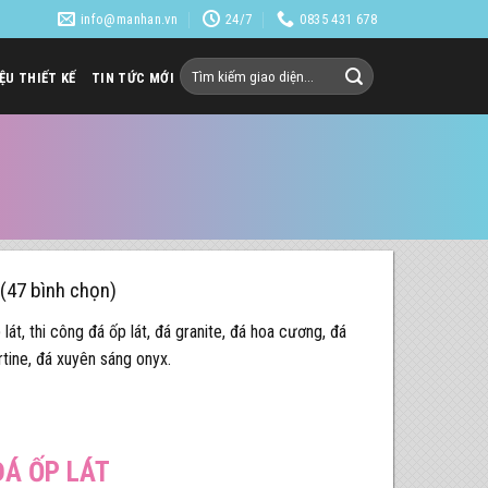
info@manhan.vn
24/7
0835 431 678
Tìm
IỆU THIẾT KẾ
TIN TỨC MỚI
kiếm:
 (47 bình chọn)
lát, thi công đá ốp lát, đá granite, đá hoa cương, đá
rtine, đá xuyên sáng onyx.
ĐÁ ỐP LÁT