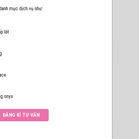
 danh mục dịch vụ như:
p lát
g
face
ng onyx
ĐĂNG KÍ TƯ VẤN