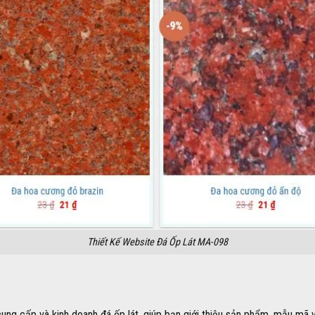
Thiết Kế Website Đá Ốp Lát MA-098
ung cấp và kinh doanh đá ốp lát, giúp bạn giới thiệu sản phẩm, mẫu mã 