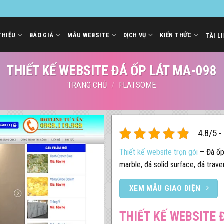
THIỆU
BÁO GIÁ
MẪU WEBSITE
DỊCH VỤ
KIẾN THỨC
TÀI L
THIẾT KẾ WEBSITE ĐÁ ỐP LÁT MA-098
TRANG CHỦ
/
FLATSOME
4.8/5 -
Thiết kế website trọn gói
– Đá ốp 
marble, đá solid surface, đá trave
XEM MẪU GIAO DIỆN
THIẾT KẾ WEBSITE 