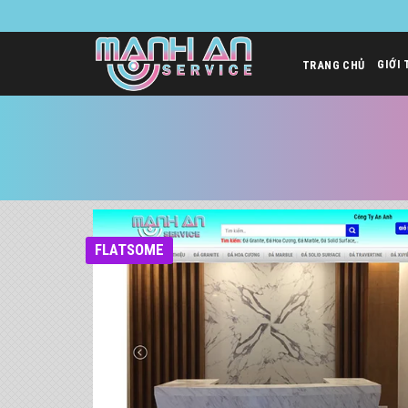
Bỏ
qua
nội
GIỚI 
TRANG CHỦ
dung
FLATSOME