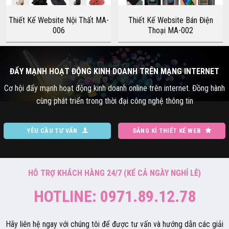
Thiết Kế Website Nội Thất MA-
Thiết Kế Website Bán Điện
006
Thoại MA-002
ĐẨY MẠNH HOẠT ĐỘNG KINH DOANH TRÊN MẠNG INTERNET
Cơ hội đẩy mạnh hoạt động kinh doanh online trên internet. Đồng hành
cùng phát triển trong thời đại công nghệ thông tin
YÊU CẦU TƯ VẤN
ĐĂNG KÍ THIẾT KẾ WEB
HỖ TRỢ KHÁCH HÀNG 24/7 (KỂ CẢ NGÀY NGHỈ LỄ)
HOTLINE: 0971.89.12.78
Hãy liên hệ ngay với chúng tôi để được tư vấn và hướng dẫn các giải