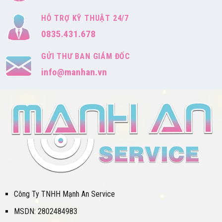
HỖ TRỢ KỸ THUẬT 24/7
0835.431.678
GỬI THƯ BAN GIÁM ĐỐC
info@manhan.vn
Công Ty TNHH Mạnh An Service
MSDN: 2802484983