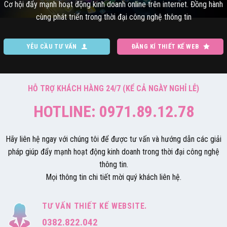
Cơ hội đẩy mạnh hoạt động kinh doanh online trên internet. Đồng hành
cùng phát triển trong thời đại công nghệ thông tin
YÊU CẦU TƯ VẤN
ĐĂNG KÍ THIẾT KẾ WEB
HỖ TRỢ KHÁCH HÀNG 24/7 (KỂ CẢ NGÀY NGHỈ LỄ)
HOTLINE: 0971.89.12.78
Hãy liên hệ ngay với chúng tôi để được tư vấn và hướng dẫn các giải
pháp giúp đẩy mạnh hoạt động kinh doanh trong thời đại công nghệ
thông tin.
Mọi thông tin chi tiết mời quý khách liên hệ.
TƯ VẤN THIẾT KẾ WEBSITE.
0382.822.042