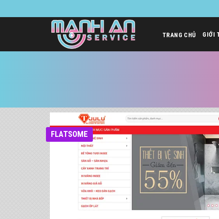
Bỏ
qua
nội
GIỚI 
TRANG CHỦ
dung
FLATSOME