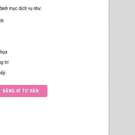
 danh mục dịch vụ như:
nh
nhựa
g trí
bếp
ĐĂNG KÍ TƯ VẤN