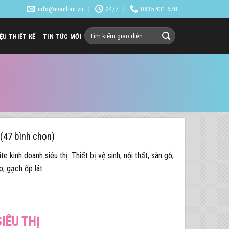
info@manhan.vn
24/7
0835 431 678
Tìm
IỆU THIẾT KẾ
TIN TỨC MỚI
kiếm:
 (47 bình chọn)
e kinh doanh siêu thị: Thiết bị vệ sinh, nội thất, sàn gỗ,
p, gạch ốp lát.
IÊU THỊ