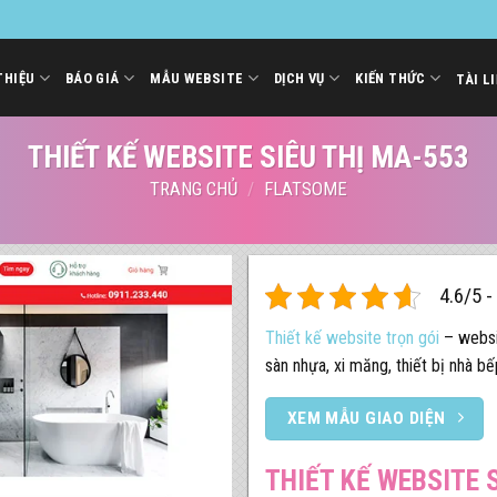
THIỆU
BÁO GIÁ
MẪU WEBSITE
DỊCH VỤ
KIẾN THỨC
TÀI L
THIẾT KẾ WEBSITE SIÊU THỊ MA-553
TRANG CHỦ
/
FLATSOME
4.6/5 -
Thiết kế website trọn gói
– websit
sàn nhựa, xi măng, thiết bị nhà bế
XEM MẪU GIAO DIỆN
THIẾT KẾ WEBSITE S