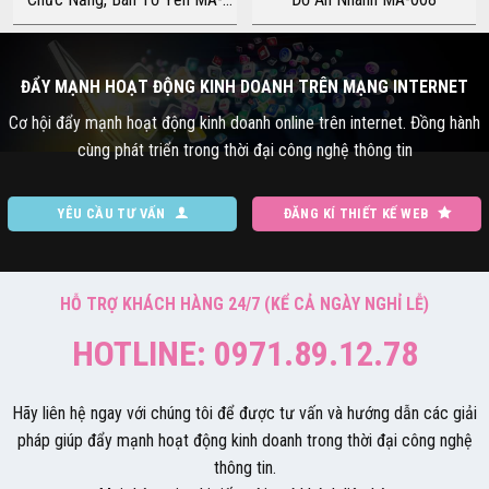
104
ĐẨY MẠNH HOẠT ĐỘNG KINH DOANH TRÊN MẠNG INTERNET
Cơ hội đẩy mạnh hoạt động kinh doanh online trên internet. Đồng hành
cùng phát triển trong thời đại công nghệ thông tin
YÊU CẦU TƯ VẤN
ĐĂNG KÍ THIẾT KẾ WEB
HỖ TRỢ KHÁCH HÀNG 24/7 (KỂ CẢ NGÀY NGHỈ LỄ)
HOTLINE: 0971.89.12.78
Hãy liên hệ ngay với chúng tôi để được tư vấn và hướng dẫn các giải
pháp giúp đẩy mạnh hoạt động kinh doanh trong thời đại công nghệ
thông tin.