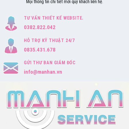
Mọi thông tin chi tiết mời quý khách liên hệ.
TƯ VẤN THIẾT KẾ WEBSITE.
0382.822.042
HỖ TRỢ KỸ THUẬT 24/7
0835.431.678
GỬI THƯ BAN GIÁM ĐỐC
info@manhan.vn