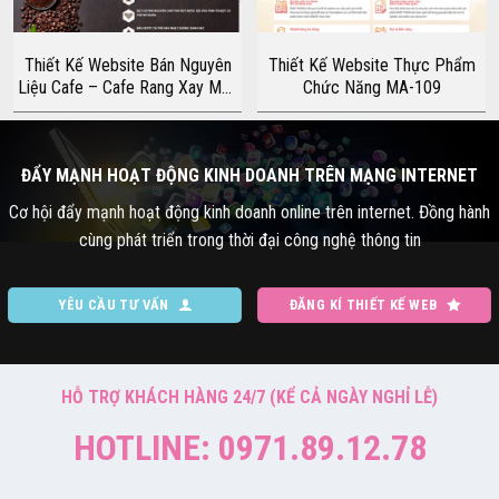
Thiết Kế Website Bán Nguyên
Thiết Kế Website Thực Phẩm
Liệu Cafe – Cafe Rang Xay MA-
Chức Năng MA-109
014
ĐẨY MẠNH HOẠT ĐỘNG KINH DOANH TRÊN MẠNG INTERNET
Cơ hội đẩy mạnh hoạt động kinh doanh online trên internet. Đồng hành
cùng phát triển trong thời đại công nghệ thông tin
YÊU CẦU TƯ VẤN
ĐĂNG KÍ THIẾT KẾ WEB
HỖ TRỢ KHÁCH HÀNG 24/7 (KỂ CẢ NGÀY NGHỈ LỄ)
HOTLINE: 0971.89.12.78