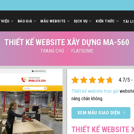
THIỆU
BÁO GIÁ
MẪU WEBSITE
DỊCH VỤ
KIẾN THỨC
TÀI L
THIẾT KẾ WEBSITE XÂY DỰNG MA-560
TRANG CHỦ
/
FLATSOME
4.7/5 -
Thiết kế website trọn gói
website 
nâng chân không.
XEM MẪU GIAO DIỆN
THIẾT KẾ WEBSITE 