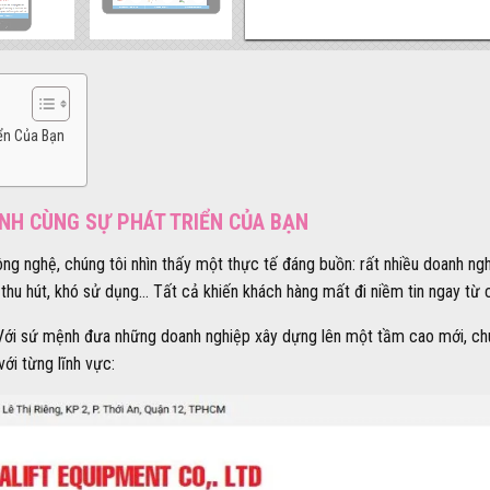
ển Của Bạn
NH CÙNG SỰ PHÁT TRIỂN CỦA BẠN
g nghệ, chúng tôi nhìn thấy một thực tế đáng buồn: rất nhiều doanh ng
hu hút, khó sử dụng… Tất cả khiến khách hàng mất đi niềm tin ngay từ cá
ó. Với sứ mệnh đưa những doanh nghiệp xây dựng lên một tầm cao mới, chú
ới từng lĩnh vực: