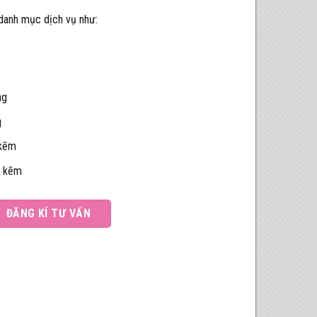
 danh mục dịch vụ như:
ng
g
 kẽm
ạ kẽm
ĐĂNG KÍ TƯ VẤN