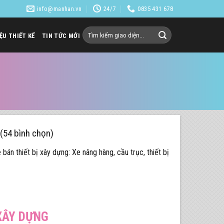
info@manhan.vn
24/7
0835 431 678
Tìm
IỆU THIẾT KẾ
TIN TỨC MỚI
kiếm:
 (54 bình chọn)
bán thiết bị xây dựng: Xe nâng hàng, cầu trục, thiết bị
XÂY DỰNG