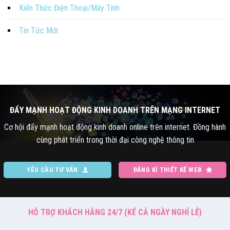
Kiến Thức Điện Thoại/Máy Tính
Tin Tức Mới
ĐẨY MẠNH HOẠT ĐỘNG KINH DOANH TRÊN MẠNG INTERNET
Cơ hội đẩy mạnh hoạt động kinh doanh online trên internet. Đồng hành
cùng phát triển trong thời đại công nghệ thông tin
YÊU CẦU TƯ VẤN
ĐĂNG KÍ THIẾT KẾ WEB
HỖ TRỢ KHÁCH HÀNG 24/7 (KỂ CẢ NGÀY NGHỈ LỄ)