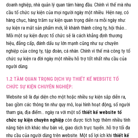
doanh nghiệp, nhà quản lý quan tâm hàng đầu. Chính vì thế mà nhu
cầu tổ chức sự kiện của mọi người ngày một nhiều. Hiện nay, có
hàng chục, hàng trăm sự kiện quan trọng diễn ra mỗi ngày như:
sự kiện ra mắt sản phẩm mới, lễ khánh thành công ty, hội thảo…
Mỗi một sự kiện được tổ chức sẽ là cách khẳng định thương
hiệu, đẳng cấp, đánh dấu sự lớn mạnh cũng như sự chuyên
nghiệp của công ty, tập đoàn, cá nhân. Chính vì thế mà công ty tổ
chức sự kiện ra đời ngày một nhiều hỗ trợ tốt nhất nhu cầu của
người dùng.
1.2 TẦM QUAN TRỌNG DỊCH VỤ THIẾT KẾ WEBSITE TỔ
CHỨC SỰ KIỆN
CHUYÊN NGHIỆP:
Website sẽ là đại diện cho một hoặc nhiều sự kiện sắp diễn ra,
bao gồm các thông tin như quy mô, loại hình hoạt động, số người
tham gia, địa điểm… ngày ra với một số
thiết kế website tổ
chức sự kiện chuyên nghiệp
còn được tích hợp thêm nhiều tính
năng tiện ích khác như bán vé, giao dịch trực tuyến…hỗ trợ tối đa
nhu cầu của người dùng trên website. Một số lợi ích khi
thiết kế