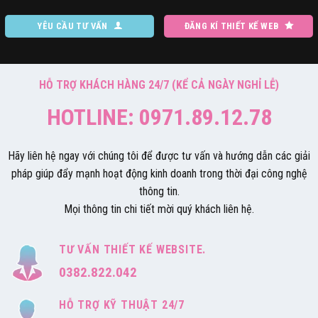
YÊU CẦU TƯ VẤN
ĐĂNG KÍ THIẾT KẾ WEB
HỖ TRỢ KHÁCH HÀNG 24/7 (KỂ CẢ NGÀY NGHỈ LỄ)
HOTLINE: 0971.89.12.78
Hãy liên hệ ngay với chúng tôi để được tư vấn và hướng dẫn các giải
pháp giúp đẩy mạnh hoạt động kinh doanh trong thời đại công nghệ
thông tin.
Mọi thông tin chi tiết mời quý khách liên hệ.
TƯ VẤN THIẾT KẾ WEBSITE.
0382.822.042
HỖ TRỢ KỸ THUẬT 24/7