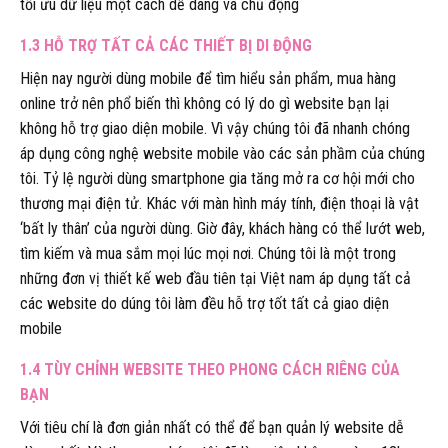
tối ưu dữ liệu một cách dễ dàng và chủ động
1.3 HỖ TRỢ TẤT CẢ CÁC THIẾT BỊ DI ĐỘNG
Hiện nay người dùng mobile để tìm hiểu sản phẩm, mua hàng
online trở nên phổ biến thì không có lý do gì website bạn lại
không hỗ trợ giao diện mobile. Vì vậy chúng tôi đã nhanh chóng
áp dụng công nghệ website mobile vào các sản phầm của chúng
tôi. Tỷ lệ người dùng smartphone gia tăng mở ra cơ hội mới cho
thương mại điện tử. Khác với màn hình máy tính, điện thoại là vật
‘bất ly thân’ của người dùng. Giờ đây, khách hàng có thể lướt web,
tìm kiếm và mua sắm mọi lúc mọi nơi. Chúng tôi là một trong
những đơn vị thiết kế web đầu tiên tại Việt nam áp dụng tất cả
các website do dúng tôi làm đều hỗ trợ tốt tất cả giao diện
mobile
1.4 TÙY CHỈNH WEBSITE THEO PHONG CÁCH RIÊNG CỦA
BẠN
Với tiêu chí là đơn giản nhất có thể để bạn quản lý website dễ