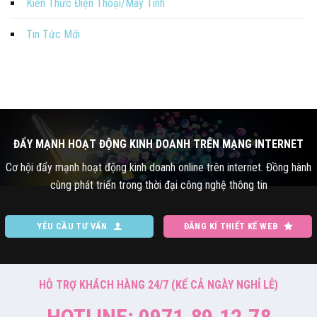
Kiến Thức Điện Thoại/Máy Tính
Tin Tức Mới
ĐẨY MẠNH HOẠT ĐỘNG KINH DOANH TRÊN MẠNG INTERNET
Cơ hội đẩy mạnh hoạt động kinh doanh online trên internet. Đồng hành
cùng phát triển trong thời đại công nghệ thông tin
YÊU CẦU TƯ VẤN
ĐĂNG KÍ THIẾT KẾ WEB
HỖ TRỢ KHÁCH HÀNG 24/7 (KỂ CẢ NGÀY NGHỈ LỄ)