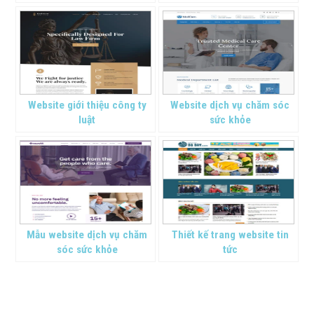
Website giới thiệu công ty
Website dịch vụ chăm sóc
luật
sức khỏe
Mẫu website dịch vụ chăm
Thiết kế trang website tin
sóc sức khỏe
tức