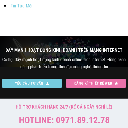
Tin Tức Mới
ĐẨY MẠNH HOẠT ĐỘNG KINH DOANH TRÊN MẠNG INTERNET
Cơ hội đẩy mạnh hoạt động kinh doanh online trên internet. Đồng hành
cùng phát triển trong thời đại công nghệ thông tin
YÊU CẦU TƯ VẤN
ĐĂNG KÍ THIẾT KẾ WEB
HỖ TRỢ KHÁCH HÀNG 24/7 (KỂ CẢ NGÀY NGHỈ LỄ)
HOTLINE: 0971.89.12.78