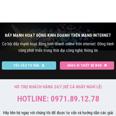
ĐẨY MẠNH HOẠT ĐỘNG KINH DOANH TRÊN MẠNG INTERNET
Cơ hội đẩy mạnh hoạt động kinh doanh online trên internet. Đồng hành
cùng phát triển trong thời đại công nghệ thông tin
YÊU CẦU TƯ VẤN
ĐĂNG KÍ THIẾT KẾ WEB
HỖ TRỢ KHÁCH HÀNG 24/7 (KỂ CẢ NGÀY NGHỈ LỄ)
HOTLINE: 0971.89.12.78
Hãy liên hệ ngay với chúng tôi để được tư vấn và hướng dẫn các giải