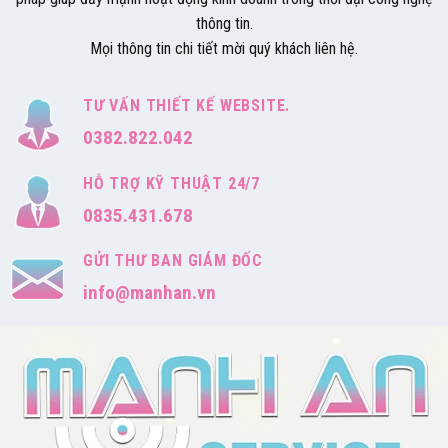
thông tin.
Mọi thông tin chi tiết mời quý khách liên hệ.
TƯ VẤN THIẾT KẾ WEBSITE.
0382.822.042
HỖ TRỢ KỸ THUẬT 24/7
0835.431.678
GỬI THƯ BAN GIÁM ĐỐC
info@manhan.vn