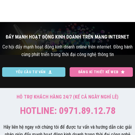
ĐẨY MẠNH HOẠT ĐỘNG KINH DOANH TRÊN MẠNG INTERNET
Cơ hội đẩy mạnh hoạt động kinh doanh online trên internet. Đồng hành
cùng phát triển trong thời đại công nghệ thông tin
YÊU CẦU TƯ VẤN
ĐĂNG KÍ THIẾT KẾ WEB
HỖ TRỢ KHÁCH HÀNG 24/7 (KỂ CẢ NGÀY NGHỈ LỄ)
HOTLINE: 0971.89.12.78
Hãy liên hệ ngay với chúng tôi để được tư vấn và hướng dẫn các giải
pháp giúp đẩy mạnh hoạt động kinh doanh trong thời đại công nghệ