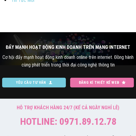
Tin Tức Mới
ĐẨY MẠNH HOẠT ĐỘNG KINH DOANH TRÊN MẠNG INTERNET
Cơ hội đẩy mạnh hoạt động kinh doanh online trên internet. Đồng hành
cùng phát triển trong thời đại công nghệ thông tin
YÊU CẦU TƯ VẤN
ĐĂNG KÍ THIẾT KẾ WEB
HỖ TRỢ KHÁCH HÀNG 24/7 (KỂ CẢ NGÀY NGHỈ LỄ)
HOTLINE: 0971.89.12.78