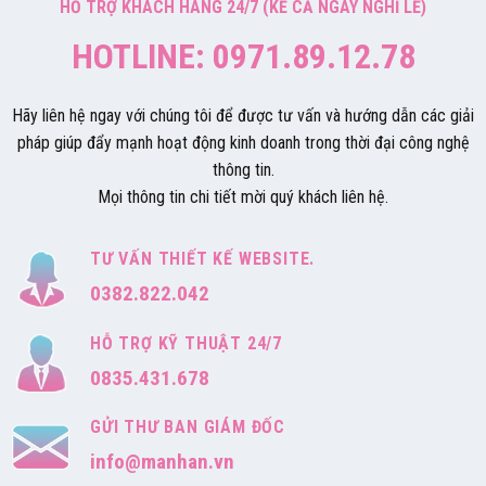
HỖ TRỢ KHÁCH HÀNG 24/7 (KỂ CẢ NGÀY NGHỈ LỄ)
HOTLINE: 0971.89.12.78
Hãy liên hệ ngay với chúng tôi để được tư vấn và hướng dẫn các giải
pháp giúp đẩy mạnh hoạt động kinh doanh trong thời đại công nghệ
thông tin.
Mọi thông tin chi tiết mời quý khách liên hệ.
TƯ VẤN THIẾT KẾ WEBSITE.
0382.822.042
HỖ TRỢ KỸ THUẬT 24/7
0835.431.678
GỬI THƯ BAN GIÁM ĐỐC
info@manhan.vn