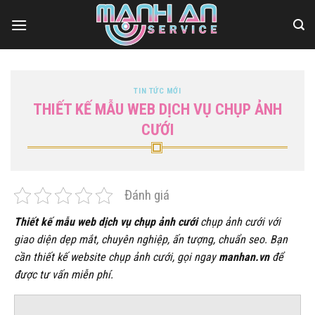
Bỏ
qua
nội
dung
TIN TỨC MỚI
THIẾT KẾ MẪU WEB DỊCH VỤ CHỤP ẢNH
CƯỚI
Đánh giá
Thiết kế mẫu web dịch vụ chụp ảnh cưới
chụp ảnh cưới với
giao diện dẹp mắt, chuyên nghiệp, ấn tượng, chuẩn seo. Bạn
cần thiết kế website chụp ảnh cưới, gọi ngay
manhan.vn
để
được tư vấn miễn phí.