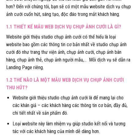
hơn? Đến với chúng tôi, bạn sẽ có một mẫu website dịch vụ chụp
ảnh cưới cuốn hút, sáng tạo, độc đáo trong mắt khách hàng.
1.1 THIẾT KẾ MẪU WEB DỊCH VỤ CHỤP ẢNH CƯỚI LÀ GÌ?
Website giới thiệu studio chụp ảnh cưới có thể hiểu là loại
website bao gồm các thông tin cơ bản nhất về studio chụp ảnh
cưới đó như trang thư viện ảnh, chụp ảnh cưới, chụp ảnh bán
hàng, chụp ảnh thẻ, chụp ảnh người mẫu,… Mỗi dịch vụ sẽ dẫn ra
Landing Page riêng.
1.2 THẾ NÀO LÀ MỘT MẪU WEB DỊCH VỤ CHỤP ẢNH CƯỚI
THU HÚT?
Website giới thiệu studio chụp ảnh cưới là để mang lại cho
các khán giả – các khách hàng các thông tin cơ bản, đầy đủ,
chi tiết nhất về sản phẩm đó.
Loại website này làm nhiệm vụ giúp studio kết nối và tương
tác với các khách hàng của mình dễ dàng hơn.