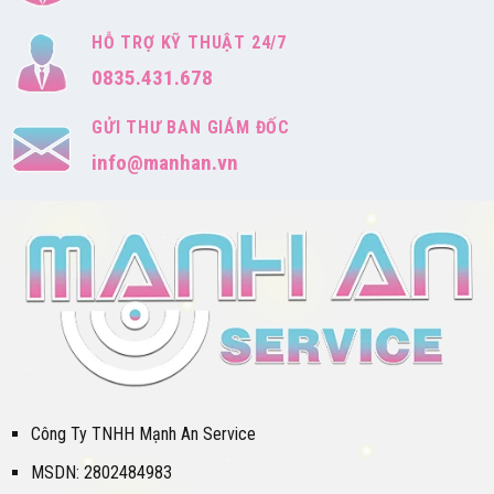
HỖ TRỢ KỸ THUẬT 24/7
0835.431.678
GỬI THƯ BAN GIÁM ĐỐC
info@manhan.vn
Công Ty TNHH Mạnh An Service
MSDN: 2802484983