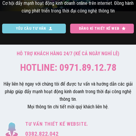
Cơ hội đẩy mạnh hoạt động kinh doanh online trên internet. Đồng hành
cùng phát triển trong thời đại công nghệ thông tin
YÊU CẦU TƯ VẤN
ĐĂNG KÍ THIẾT KẾ WEB
HỖ TRỢ KHÁCH HÀNG 24/7 (KỂ CẢ NGÀY NGHỈ LỄ)
HOTLINE: 0971.89.12.78
Hãy liên hệ ngay với chúng tôi để được tư vấn và hướng dẫn các giải
pháp giúp đẩy mạnh hoạt động kinh doanh trong thời đại công nghệ
thông tin.
Mọi thông tin chi tiết mời quý khách liên hệ.
TƯ VẤN THIẾT KẾ WEBSITE.
0382.822.042